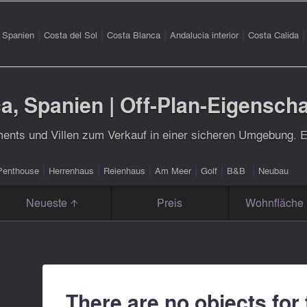
|
|
|
|
|
Spanien
Costa del Sol
Costa Blanca
Andalucia interior
Costa Calida
, Spanien | Off-Plan-Eigenscha
ents und Villen zum Verkauf in einer sicheren Umgebung. E
|
|
|
|
|
|
Penthouse
Herrenhaus
Reienhaus
Am Meer
Golf
B&B
Neubau
Neueste
Preis
Wohnfläche 
There are no objects for