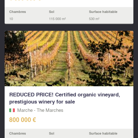
Chambres
Sol
Surface habitable
10
115 000 m²
530 m²
REDUCED PRICE! Certified organic vineyard,
prestigious winery for sale
Marche - The Marches
800 000 €
Chambres
Sol
Surface habitable