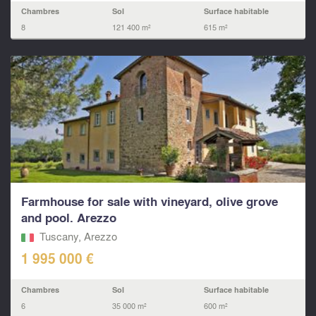
Chambres
Sol
Surface habitable
8
121 400 m²
615 m²
Farmhouse for sale with vineyard, olive grove
and pool. Arezzo
Tuscany, Arezzo
1 995 000 €
Chambres
Sol
Surface habitable
6
35 000 m²
600 m²