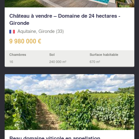
Château à vendre – Domaine de 24 hectares -
Gironde
Aquitaine, Gironde (33)
9 980 000 €
Chambres
Sol
Surface habitable
16
240 000 m²
670 m²
Beau domaine viticole en appellation