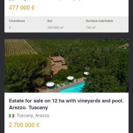
477 000 €
Chambres
Sol
Surface habitable
4
100 000 m²
740 m²
Estate for sale on 12 ha with vineyards and pool.
Arezzo. Tuscany
Tuscany, Arezzo
2 700 000 €