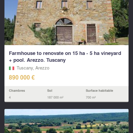
Farmhouse to renovate on 15 ha - 5 ha vineyard
+ pool. Arezzo. Tuscany
Tuscany, Arezzo
890 000 €
Chambres
Sol
Surface habitable
4
187 000 m²
700 m²