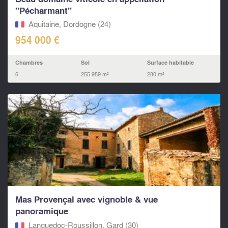
"Pécharmant"
Aquitaine, Dordogne (24)
954 000 €
Chambres
Sol
Surface habitable
6
255 959 m²
280 m²
Mas Provençal avec vignoble & vue
panoramique
Languedoc-Roussillon, Gard (30)