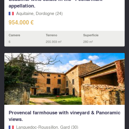
appellation.
Aquitaine, Dordogne (24)
954.000 €
Camere
Terreno
Superficie
6
255.959 m²
280 m²
Provencal farmhouse with vineyard & Panoramic
views.
Languedoc-Roussillon, Gard (30)