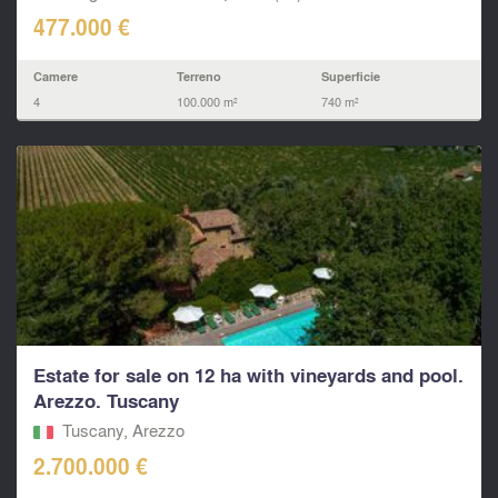
477.000 €
Camere
Terreno
Superficie
4
100.000 m²
740 m²
Estate for sale on 12 ha with vineyards and pool.
Arezzo. Tuscany
Tuscany, Arezzo
2.700.000 €