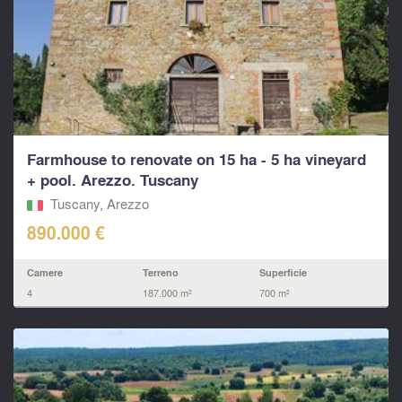
Farmhouse to renovate on 15 ha - 5 ha vineyard
+ pool. Arezzo. Tuscany
Tuscany, Arezzo
890.000 €
Camere
Terreno
Superficie
4
187.000 m²
700 m²