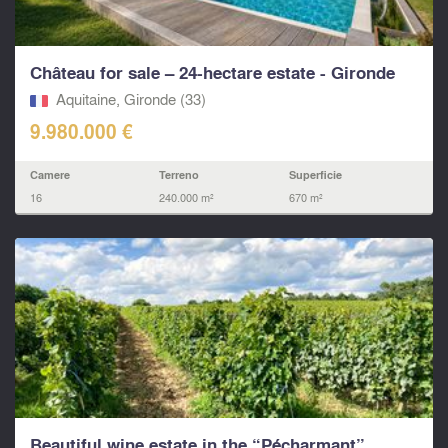
Château for sale – 24-hectare estate - Gironde
Aquitaine, Gironde (33)
9.980.000 €
Camere
Terreno
Superficie
16
240.000 m²
670 m²
Beautiful wine estate in the “Pécharmant”