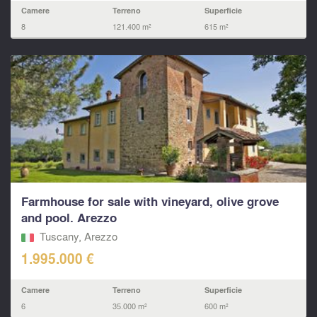
Camere
Terreno
Superficie
8
121.400 m²
615 m²
Farmhouse for sale with vineyard, olive grove
and pool. Arezzo
Tuscany, Arezzo
1.995.000 €
Camere
Terreno
Superficie
6
35.000 m²
600 m²