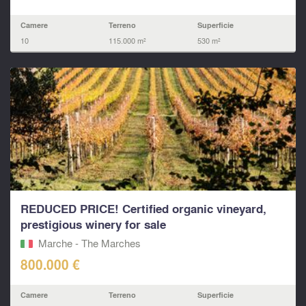
Camere
Terreno
Superficie
10
115.000 m²
530 m²
REDUCED PRICE! Certified organic vineyard,
prestigious winery for sale
Marche - The Marches
800.000 €
Camere
Terreno
Superficie