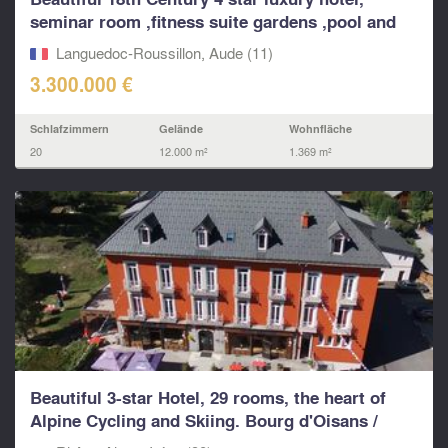
seminar room ,fitness suite gardens ,pool and
apartments
Languedoc-Roussillon, Aude (11)
3.300.000 €
Schlafzimmern
Gelände
Wohnfläche
20
12.000 m²
1.369 m²
Beautiful 3-star Hotel, 29 rooms, the heart of
Alpine Cycling and Skiing. Bourg d'Oisans /
Alpe d'Hu