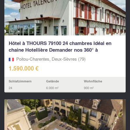
Hôtel à THOURS 79100 24 chambres Idéal en
chaine Hotellière Demander nos 360° à
LEGGETT...
Poitou-Charentes, Deux-Sèvres (79)
1.590.000 €
Schlafzimmern
Gelände
Wohnfläche
24
6.000 m²
900 m²