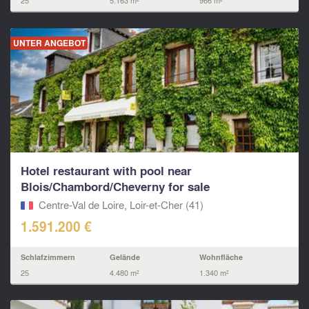
25
5.163 m²
966 m²
UNTER ANGEBOT
Hotel restaurant with pool near
Blois/Chambord/Cheverny for sale
Centre-Val de Loire, Loir-et-Cher (41)
1.591.200 €
Schlafzimmern
Gelände
Wohnfläche
25
4.480 m²
1.340 m²