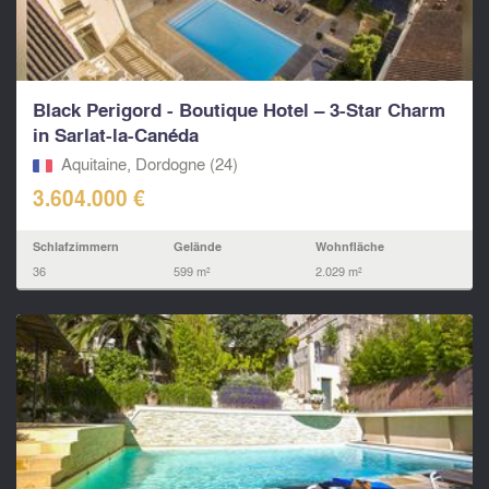
Black Perigord - Boutique Hotel – 3-Star Charm
in Sarlat-la-Canéda
Aquitaine, Dordogne (24)
3.604.000 €
Schlafzimmern
Gelände
Wohnfläche
36
599 m²
2.029 m²