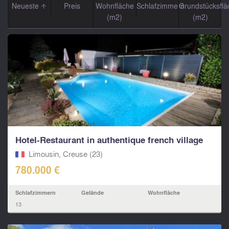
Neueste
Preis
Wohnfläche
Schlafzimmern
Grundstücksflä
(m2)
(m2)
Hotel-Restaurant in authentique french village
Limousin, Creuse (23)
780.000 €
Schlafzimmern
Gelände
Wohnfläche
13