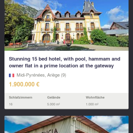
Stunning 15 bed hotel, with pool, hammam and
owner flat in a prime location at the gateway
to...
Midi-Pyrénées, Ariège (9)
1.900.000 €
Schlafzimmern
Gelände
Wohnfläche
16
5.000 m²
1.000 m²