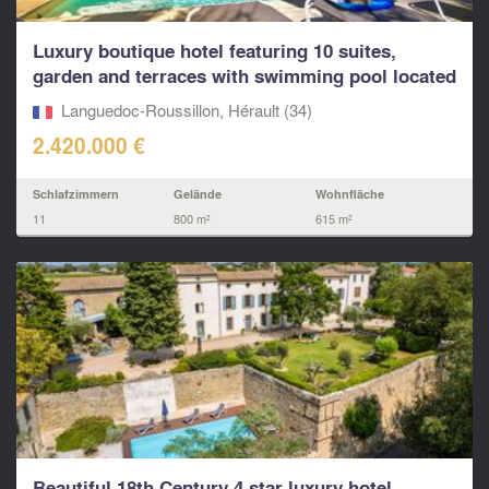
Luxury boutique hotel featuring 10 suites,
garden and terraces with swimming pool located
near to Pé
Languedoc-Roussillon, Hérault (34)
2.420.000 €
Schlafzimmern
Gelände
Wohnfläche
11
800 m²
615 m²
Beautiful 18th Century 4 star luxury hotel,