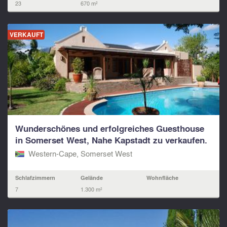
23
670 m²
VERKAUFT
Wunderschönes und erfolgreiches Guesthouse
in Somerset West, Nahe Kapstadt zu verkaufen.
Western-Cape, Somerset West
Schlafzimmern
Gelände
Wohnfläche
7
1.300 m²