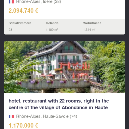
Rhône-Alpes, Isère (38)
2.094.740 €
Schlafzimmern
Gelände
Wohnfläche
28
1.100 m²
1.344 m²
hotel, restaurant with 22 rooms, right in the
centre of the village of Abondance in Haute
Savoie.
Rhône-Alpes, Haute-Savoie (74)
1.170.000 €