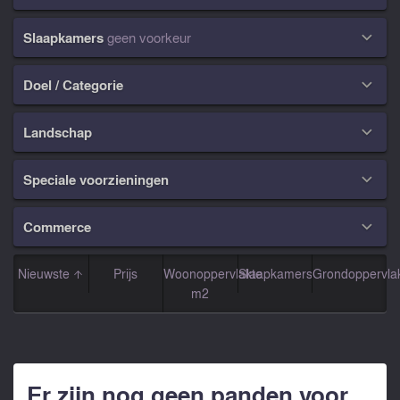
Slaapkamers
geen voorkeur

Doel / Categorie

Landschap

Speciale voorzieningen

Commerce

Nieuwste
Prijs
Woonoppervlakte
Slaapkamers
Grondoppervla
m2
Er zijn nog geen panden voor