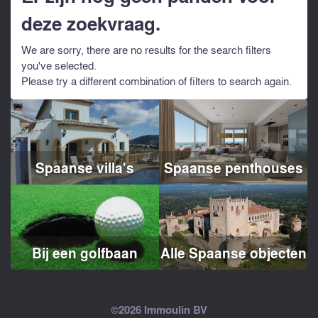
deze zoekvraag.
We are sorry, there are no results for the search filters
you've selected.
Please try a different combination of filters to search again.
Spaanse villa's
Spaanse penthouses
Bij een golfbaan
Alle Spaanse objecten
©2026 Immoulin BV