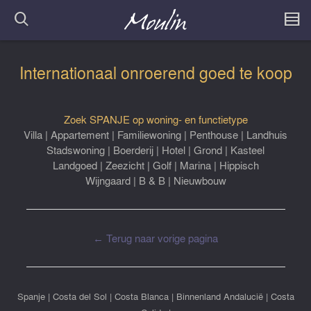
Internationaal onroerend goed te koop
Zoek SPANJE op woning- en functietype
Villa
|
Appartement
|
Familiewoning
|
Penthouse
|
Landhuis
Stadswoning
|
Boerderij
|
Hotel
|
Grond
|
Kasteel
Landgoed
|
Zeezicht
|
Golf
|
Marina
|
Hippisch
Wijngaard
|
B & B
|
Nieuwbouw
← Terug naar vorige pagina
Spanje
|
Costa del Sol
|
Costa Blanca
|
Binnenland Andalucië
|
Costa