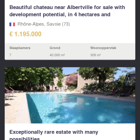
Beautiful chateau near Albertville for sale with
development potential, in 4 hectares and
4000m2...
Rhône-Alpes, Savoie (73)
€ 1.195.000
Slaapkamers
Grond
Woonoppervlak
7
40.000 m²
309 m²
Exceptionally rare estate with many
possibilities.