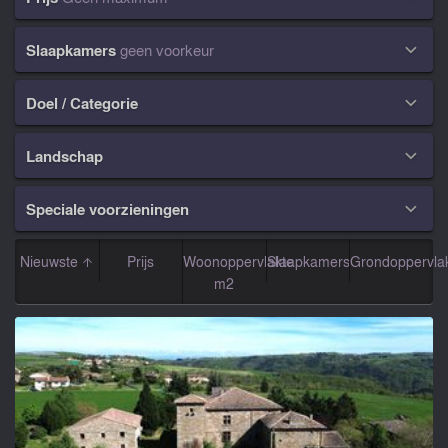
Slaapkamers
geen voorkeur

Doel / Categorie

Landschap

Speciale voorzieningen

Nieuwste
Prijs
Woonoppervlakte
Slaapkamers
Grondoppervla
m2