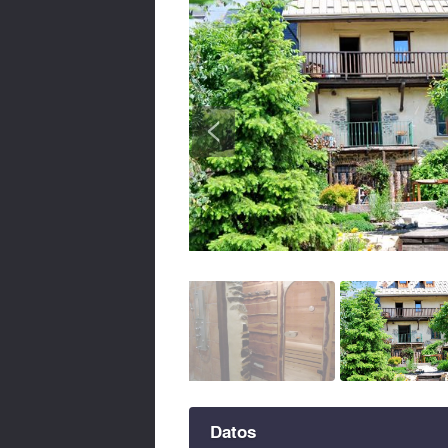
<
Datos