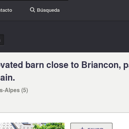
tacto
Búsqueda
🔎
a
vated barn close to Briancon, p
ain.
s-Alpes (5)