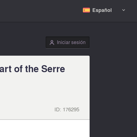
Español

Iniciar sesión
👤
art of the Serre
ID:
176295