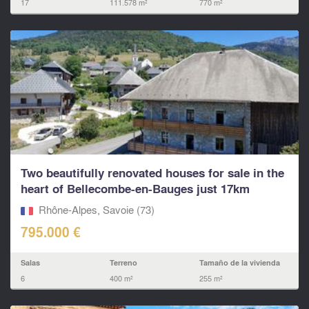
17
111.578 m²
770 m²
Two beautifully renovated houses for sale in the
heart of Bellecombe-en-Bauges just 17km
from...
Rhône-Alpes, Savoie (73)
795.000 €
Salas
Terreno
Tamaño de la vivienda
6
400 m²
255 m²