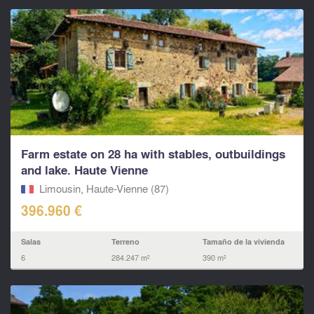
Farm estate on 28 ha with stables, outbuildings
and lake. Haute Vienne
Limousin, Haute-Vienne (87)
396.960 €
Salas
Terreno
Tamaño de la vivienda
6
284.247 m²
390 m²