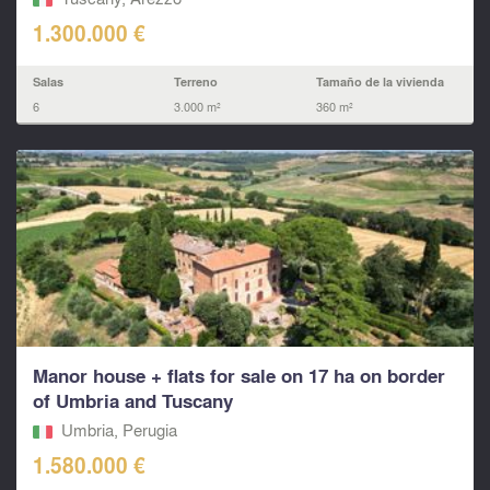
1.300.000 €
Salas
Terreno
Tamaño de la vivienda
6
3.000 m²
360 m²
Manor house + flats for sale on 17 ha on border
of Umbria and Tuscany
Umbria, Perugia
1.580.000 €