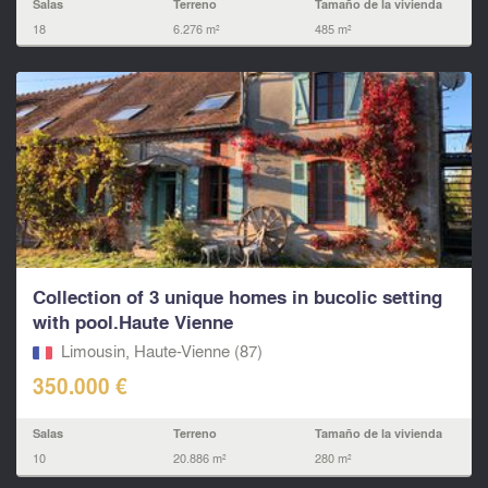
Salas
Terreno
Tamaño de la vivienda
18
6.276 m²
485 m²
Collection of 3 unique homes in bucolic setting
with pool.Haute Vienne
Limousin, Haute-Vienne (87)
350.000 €
Salas
Terreno
Tamaño de la vivienda
10
20.886 m²
280 m²