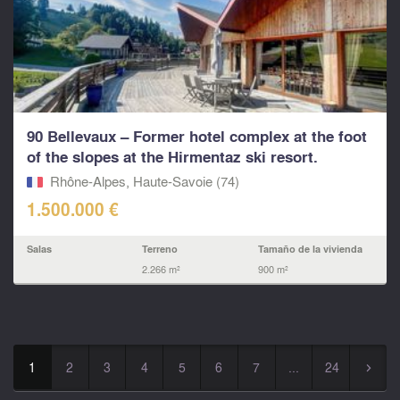
90 Bellevaux – Former hotel complex at the foot
of the slopes at the Hirmentaz ski resort.
Rhône-Alpes, Haute-Savoie (74)
1.500.000 €
Salas
Terreno
Tamaño de la vivienda
2.266 m²
900 m²
1
2
3
4
5
6
7
...
24
▻