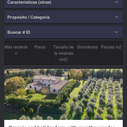
Características (otras)

Propósito / Categoría

Buscar # ID

Más reciente
Precio
Tamaño de
Dormitorios
Parcela m2
la vivienda
(m2)