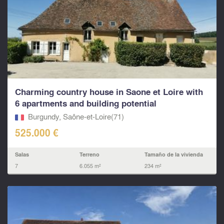
Charming country house in Saone et Loire with
6 apartments and building potential
Burgundy, Saône-et-Loire(71)
525.000 €
Salas
Terreno
Tamaño de la vivienda
7
6.055 m²
234 m²