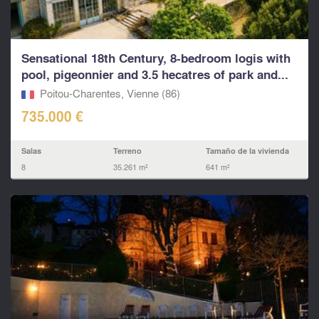
Sensational 18th Century, 8-bedroom logis with
pool, pigeonnier and 3.5 hecatres of park and...
Poitou-Charentes, Vienne (86)
735.000 €
Salas
Terreno
Tamaño de la vivienda
8
35.261 m²
641 m²