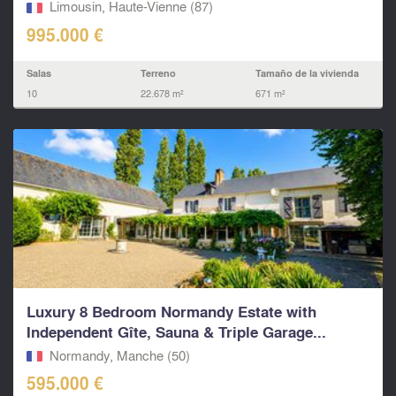
Limousin, Haute-Vienne (87)
995.000 €
Salas
Terreno
Tamaño de la vivienda
10
22.678 m²
671 m²
Luxury 8 Bedroom Normandy Estate with
Independent Gîte, Sauna & Triple Garage...
Normandy, Manche (50)
595.000 €