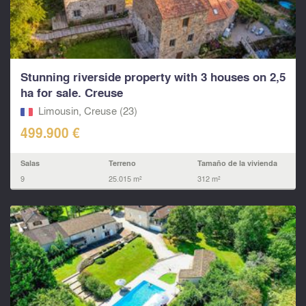
Stunning riverside property with 3 houses on 2,5
ha for sale. Creuse
Limousin, Creuse (23)
499.900 €
Salas
Terreno
Tamaño de la vivienda
9
25.015 m²
312 m²