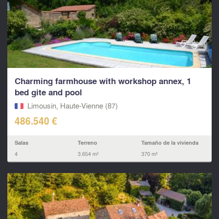
Charming farmhouse with workshop annex, 1
bed gite and pool
Limousin, Haute-Vienne (87)
486.540 €
Salas
Terreno
Tamaño de la vivienda
4
3.654 m²
370 m²