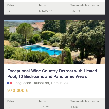
Salas
Terreno
Tamaño de la vivienda
12
175.000 m²
1.001 m²
Exceptional Wine Country Retreat with Heated
Pool, 10 Bedrooms and Panoramic Views
Languedoc-Roussillon, Hérault (34)
970.000 €
Salas
Terreno
Tamaño de la vivienda
10
2.975 m²
435 m²