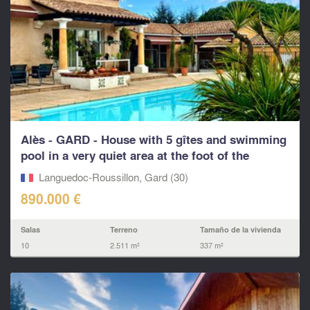
Alès - GARD - House with 5 gîtes and swimming
pool in a very quiet area at the foot of the
Cévennes
Languedoc-Roussillon, Gard (30)
890.000 €
Salas
Terreno
Tamaño de la vivienda
10
2.511 m²
337 m²