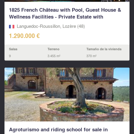
1825 French Château with Pool, Guest House &
Wellness Facilities - Private Estate with
Character
Languedoc-Roussillon, Lozère (48)
1.290.000 €
Salas
Terreno
Tamaño de la vivienda
9
3.455 m²
370 m²
Agroturismo and riding school for sale in