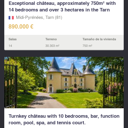
Exceptional château, approximately 750m² with
14 bedrooms and over 3 hectares in the Tarn
Midi-Pyrénées, Tarn (81)
890.000 €
Salas
Terreno
Tamaño de la vivienda
14
30.303 m²
750 m²
Turnkey château with 10 bedrooms, bar, function
room, pool, spa, and tennis court.