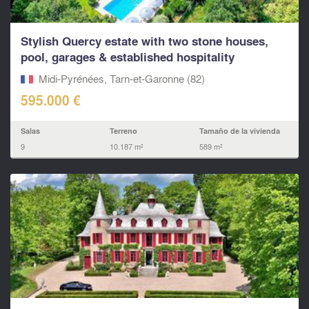
Stylish Quercy estate with two stone houses,
pool, garages & established hospitality
business, SW Fr
Midi-Pyrénées, Tarn-et-Garonne (82)
595.000 €
Salas
Terreno
Tamaño de la vivienda
9
10.187 m²
589 m²