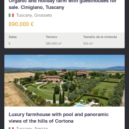
Organic and holiday farm with guesthouses for
sale. Cinigiano, Tuscany
Tuscany, Grosseto
890.000 €
Salas
Terreno
Tamaño de la vivienda
6
280.000 m²
550 m²
Luxury farmhouse with pool and panoramic
views of the hills of Cortona
Tuscany, Arezzo