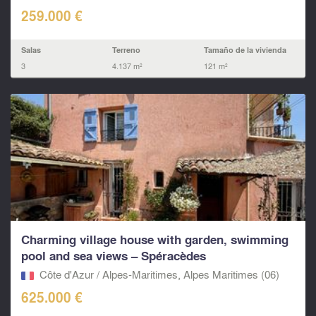
259.000 €
Salas
Terreno
Tamaño de la vivienda
3
4.137 m²
121 m²
Charming village house with garden, swimming
pool and sea views – Spéracèdes
Côte d'Azur / Alpes-Maritimes, Alpes Maritimes (06)
625.000 €