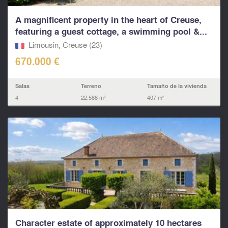
A magnificent property in the heart of Creuse,
featuring a guest cottage, a swimming pool &...
Limousin, Creuse (23)
670.000 €
Salas
Terreno
Tamaño de la vivienda
4
22.588 m²
407 m²
Character estate of approximately 10 hectares