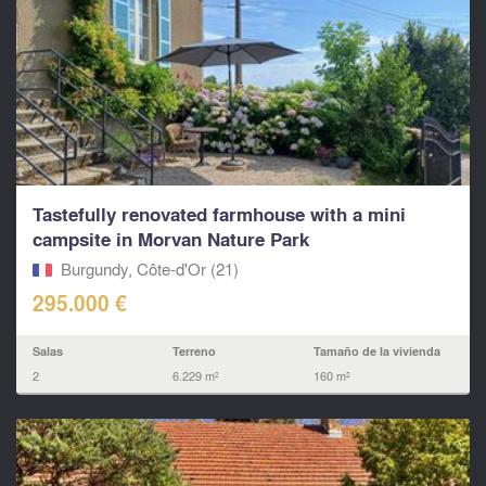
Tastefully renovated farmhouse with a mini
campsite in Morvan Nature Park
Burgundy, Côte-d'Or (21)
295.000 €
Salas
Terreno
Tamaño de la vivienda
2
6.229 m²
160 m²