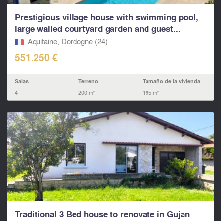
Prestigious village house with swimming pool,
large walled courtyard garden and guest...
Aquitaine, Dordogne (24)
551.250 €
Salas
Terreno
Tamaño de la vivienda
4
200 m²
195 m²
Traditional 3 Bed house to renovate in Gujan