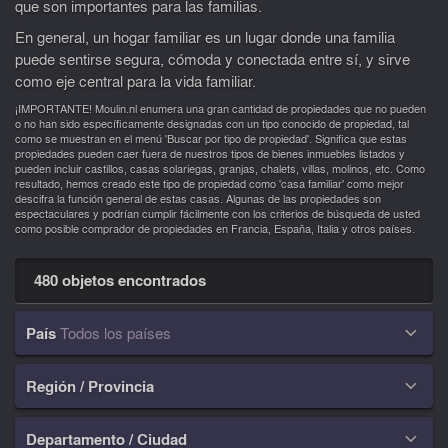
que son importantes para las familias.
En general, un hogar familiar es un lugar donde una familia
puede sentirse segura, cómoda y conectada entre sí, y sirve
como eje central para la vida familiar.
¡IMPORTANTE! Moulin.nl enumera una gran cantidad de propiedades que no pueden
o no han sido específicamente designadas con un tipo conocido de propiedad, tal
como se muestran en el menú 'Buscar por tipo de propiedad'. Significa que estas
propiedades pueden caer fuera de nuestros tipos de bienes inmuebles listados y
pueden incluir castillos, casas solariegas, granjas, chalets, villas, molinos, etc. Como
resultado, hemos creado este tipo de propiedad como 'casa familiar' como mejor
descifra la función general de estas casas. Algunas de las propiedades son
espectaculares y podrían cumplir fácilmente con los criterios de búsqueda de usted
como posible comprador de propiedades en Francia, España, Italia y otros países.
480 objetos encontrados
País
Todos los países

Región / Provincia

Departamento / Ciudad
