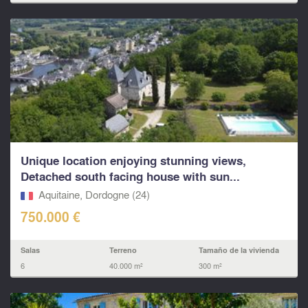
Unique location enjoying stunning views,
Detached south facing house with sun...
Aquitaine, Dordogne (24)
750.000 €
Salas
Terreno
Tamaño de la vivienda
6
40.000 m²
300 m²