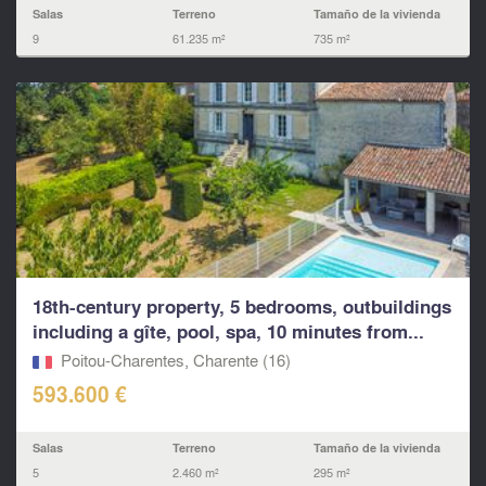
Salas
Terreno
Tamaño de la vivienda
9
61.235 m²
735 m²
18th-century property, 5 bedrooms, outbuildings
including a gîte, pool, spa, 10 minutes from...
Poitou-Charentes, Charente (16)
593.600 €
Salas
Terreno
Tamaño de la vivienda
5
2.460 m²
295 m²