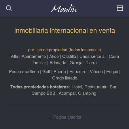
Inmobiliaria internacional en venta
por tipo de propiedad (todos los países)
Villa
|
Apartamento
|
Ático
|
Castillo
|
Casa señorial
|
Casa
familiar
|
Adosada
|
Granja
|
Tierra
Paseo marítimo
|
Golf
|
Puerto
|
Ecuestre
|
Viñedo
|
Esquíi
|
Grado listado
Todas propiedades hoteleras:
Hotel, Restaurante, Bar
|
Campo
B&B
|
Acampar, Glamping
← Pagina anterior