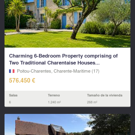
Charming 6-Bedroom Property comprising of
Two Traditional Charentaise Houses...
Poitou-Charentes, Charente-Maritime (17)
576.450 €
Salas
Terreno
Tamaño de la vivienda
6
1.240 m²
268 m²