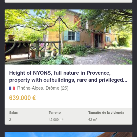
Height of NYONS, full nature in Provence,
property with outbuildings, rare and privileged...
Rhône-Alpes, Drôme (26)
639.000 €
Salas
Terreno
Tamaño de la vivienda
2
42.000 m²
62 m²