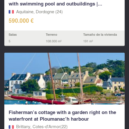
with swimming pool and outbuildings |...
Aquitaine, Dordogne (24)
590.000 €
Salas
Terreno
Tamaño de la vivienda
5
108.000 m²
191 m²
Fisherman’s cottage with a garden right on the
waterfront at Ploumanac’h harbour
Brittany, Cotes-d'Armor(22)