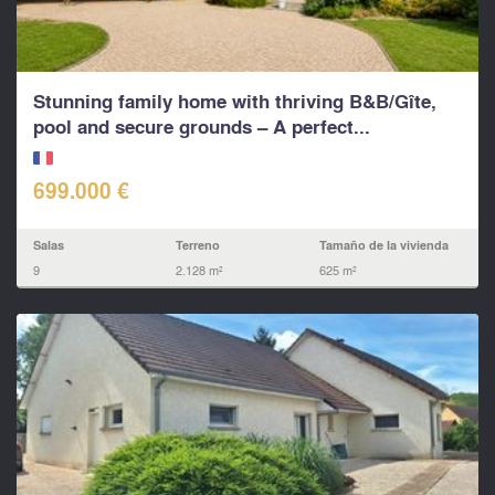
Stunning family home with thriving B&B/Gîte,
pool and secure grounds – A perfect...
699.000 €
Salas
Terreno
Tamaño de la vivienda
9
2.128 m²
625 m²