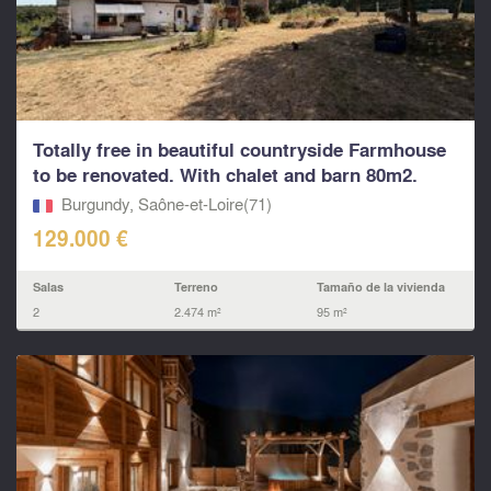
Totally free in beautiful countryside Farmhouse
to be renovated. With chalet and barn 80m2.
Burgundy, Saône-et-Loire(71)
129.000 €
Salas
Terreno
Tamaño de la vivienda
2
2.474 m²
95 m²