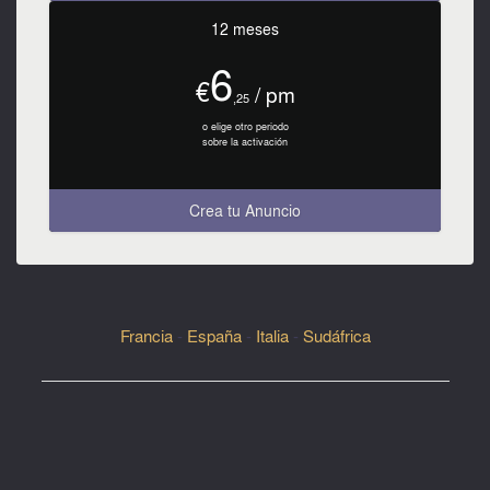
12 meses
6
€
/ pm
,25
o elige otro periodo
sobre la activación
Crea tu Anuncio
Francia
-
España
-
Italia
-
Sudáfrica