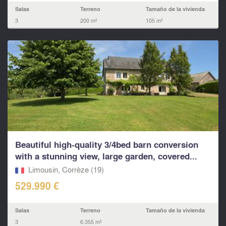
Salas
Terreno
Tamaño de la vivienda
3
200 m²
105 m²
Beautiful high-quality 3/4bed barn conversion
with a stunning view, large garden, covered...
Limousin, Corrèze (19)
529.990 €
Salas
Terreno
Tamaño de la vivienda
3
6.355 m²