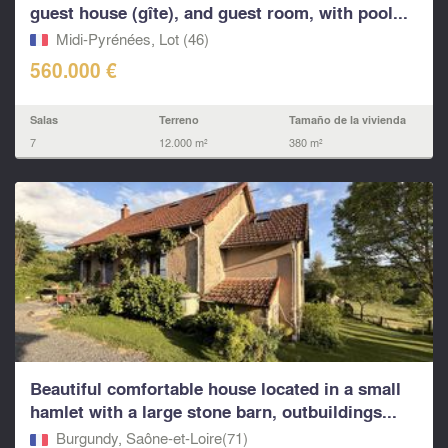
guest house (gîte), and guest room, with pool...
Midi-Pyrénées, Lot (46)
560.000 €
Salas
Terreno
Tamaño de la vivienda
7
12.000 m²
380 m²
Beautiful comfortable house located in a small
hamlet with a large stone barn, outbuildings...
Burgundy, Saône-et-Loire(71)