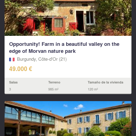
Opportunity! Farm in a beautiful valley on the
edge of Morvan nature park
Burgundy, Côte-d'Or (21)
49.000 €
Salas
Terreno
Tamaño de la vivienda
3
985 m²
120 m²