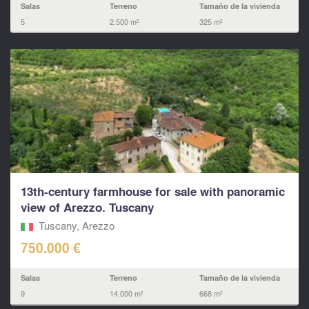
Salas
Terreno
Tamaño de la vivienda
5
2.500 m²
325 m²
13th-century farmhouse for sale with panoramic
view of Arezzo. Tuscany
Tuscany, Arezzo
750.000 €
Salas
Terreno
Tamaño de la vivienda
9
14.000 m²
668 m²