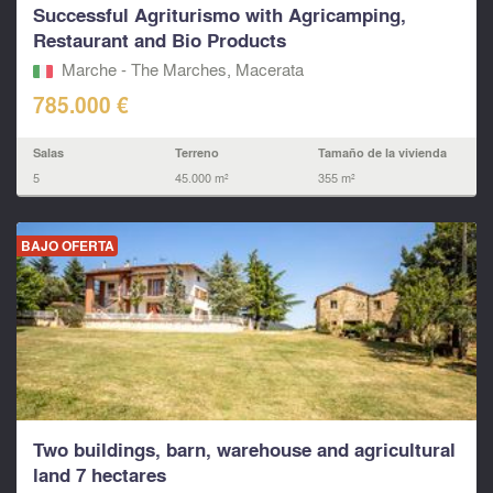
Successful Agriturismo with Agricamping,
Restaurant and Bio Products
Marche - The Marches, Macerata‎
785.000 €
Salas
Terreno
Tamaño de la vivienda
5
45.000 m²
355 m²
BAJO OFERTA
Two buildings, barn, warehouse and agricultural
land 7 hectares