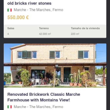
old bricks river stones
Marche - The Marches, Fermo‎
550.000 €
Salas
Terreno
Tamaño de la vivienda
4
42.000 m²
220 m²
Renovated Brickwork Classic Marche
Farmhouse with Montains View!
Marche - The Marches, Fermo‎