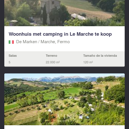
Woonhuis met camping in Le Marche te koop
De Marken / Marche, Fermo‎
Salas
Terreno
Tamaño de la vivienda
5
22.000 m²
120 m²