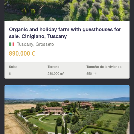
Organic and holiday farm with guesthouses for
sale. Cinigiano, Tuscany
Tuscany, Grosseto
890.000 €
Salas
Terreno
Tamaño de la vivienda
6
280.000 m²
550 m²