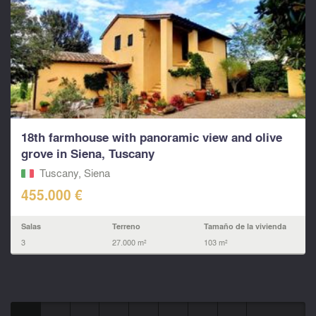
18th farmhouse with panoramic view and olive
grove in Siena, Tuscany
Tuscany, Siena
455.000 €
Salas
Terreno
Tamaño de la vivienda
3
27.000 m²
103 m²