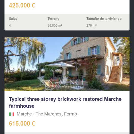
425.000 €
Salas
Terreno
Tamaño de la vivienda
4
35.000 m²
270 m²
Typical three storey brickwork restored Marche
farmhouse
Marche - The Marches, Fermo‎
615.000 €