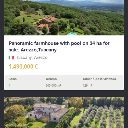
Panoramic farmhouse with pool on 34 ha for
sale. Arezzo,Tuscany
Tuscany, Arezzo
1.490.000 €
Salas
Terreno
Tamaño de la vivienda
4
345.000 m²
428 m²