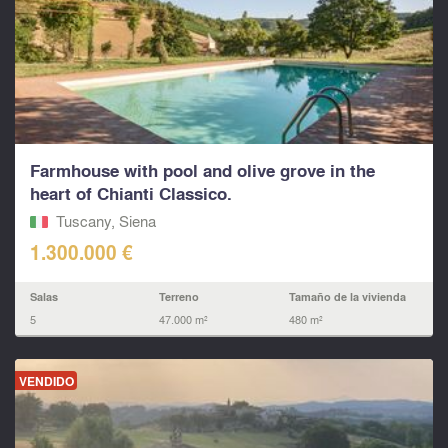
Farmhouse with pool and olive grove in the
heart of Chianti Classico.
Tuscany, Siena
1.300.000 €
Salas
Terreno
Tamaño de la vivienda
5
47.000 m²
480 m²
VENDIDO