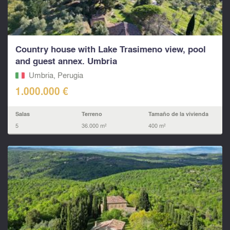
Country house with Lake Trasimeno view, pool
and guest annex. Umbria
Umbria, Perugia
1.000.000 €
Salas
Terreno
Tamaño de la vivienda
5
36.000 m²
400 m²