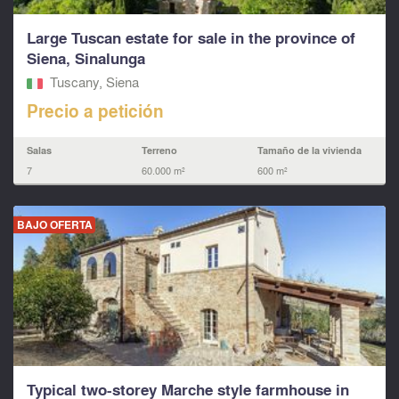
Large Tuscan estate for sale in the province of
Siena, Sinalunga
Tuscany, Siena
Precio a petición
Salas
Terreno
Tamaño de la vivienda
7
60.000 m²
600 m²
BAJO OFERTA
Typical two-storey Marche style farmhouse in