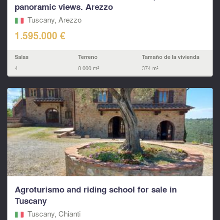
panoramic views. Arezzo
Tuscany, Arezzo
1.595.000 €
Salas
Terreno
Tamaño de la vivienda
4
8.000 m²
374 m²
Agroturismo and riding school for sale in
Tuscany
Tuscany, Chianti