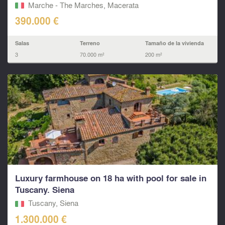
Marche - The Marches, Macerata‎
390.000 €
Salas
Terreno
Tamaño de la vivienda
3
70.000 m²
200 m²
Luxury farmhouse on 18 ha with pool for sale in
Tuscany. Siena
Tuscany, Siena
1.300.000 €