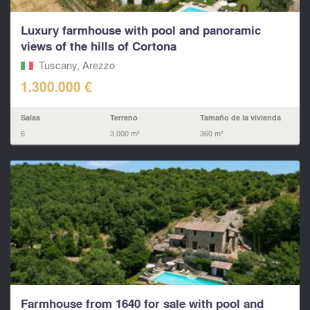
Luxury farmhouse with pool and panoramic
views of the hills of Cortona
Tuscany, Arezzo
1.300.000 €
Salas
Terreno
Tamaño de la vivienda
6
3.000 m²
360 m²
Farmhouse from 1640 for sale with pool and