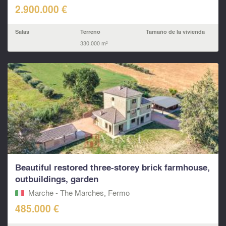
2.900.000 €
Salas
Terreno
Tamaño de la vivienda
330.000 m²
Beautiful restored three-storey brick farmhouse,
outbuildings, garden
Marche - The Marches, Fermo‎
485.000 €