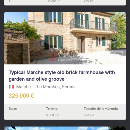
5
10.000 m²
340 m²
Typical Marche style old brick farmhouse with
garden and olive groove
Marche - The Marches, Fermo‎
325.000 €
Salas
Terreno
Tamaño de la vivienda
5
5.000 m²
330 m²