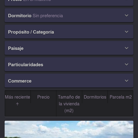
Dormitorio
Sin preferencia

Propósito / Categoría

Paisaje

Particularidades

Commerce

Más reciente
Precio
Tamaño de
Dormitorios
Parcela m2
la vivienda
(m2)