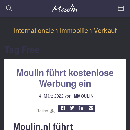
Internationalen Immobilien Verkauf
Tag Free
Moulin führt kostenlose
Werbung ein
14. März 2022
von
IMMOULIN



✉
Teilen

Moulin.nl führt