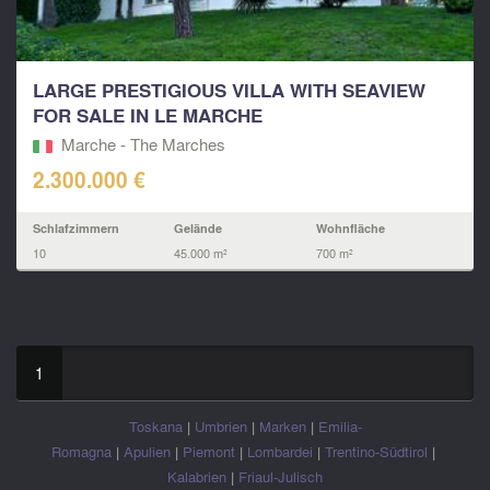
LARGE PRESTIGIOUS VILLA WITH SEAVIEW
FOR SALE IN LE MARCHE
Marche - The Marches
2.300.000 €
Schlafzimmern
Gelände
Wohnfläche
10
45.000 m²
700 m²
1
Toskana
|
Umbrien
|
Marken
|
Emilia-
Romagna
|
Apulien
|
Piemont
|
Lombardei
|
Trentino-
Südtirol
|
Kalabrien
|
Friaul-Julisch