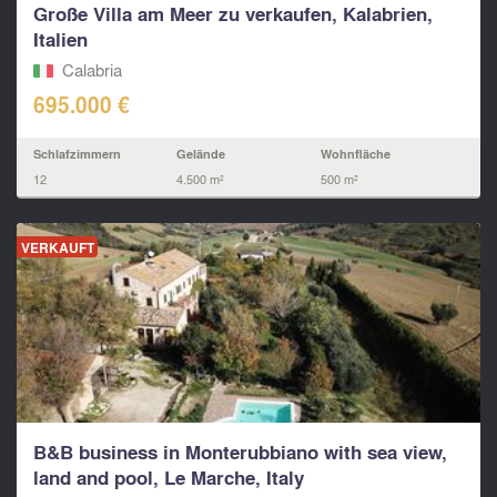
Große Villa am Meer zu verkaufen, Kalabrien,
Italien
Calabria
695.000 €
Schlafzimmern
Gelände
Wohnfläche
12
4.500 m²
500 m²
VERKAUFT
B&B business in Monterubbiano with sea view,
land and pool, Le Marche, Italy