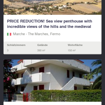
PRICE REDUCTION! Sea view penthouse with
incredible views of the hills and the medieval
city...
Marche - The Marches, Fermo‎
Schlafzimmern
Gelände
Wohnfläche
3
390 m²
150 m²