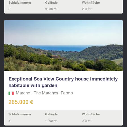
Schlafzimmern
Gelände
Wohnfläche
3
3.500 m²
200 m²
Exeptional Sea View Country house immediately
habitable with garden
Marche - The Marches, Fermo‎
265.000 €
Schlafzimmern
Gelände
Wohnfläche
3
1.200 m²
225 m²