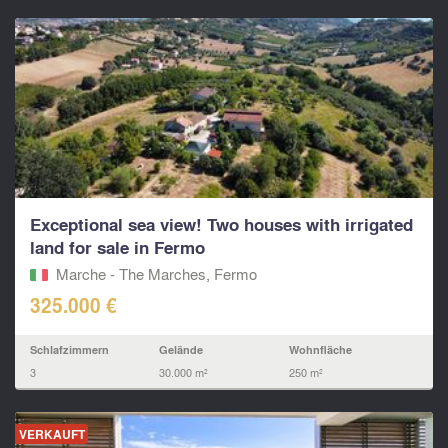
Exceptional sea view! Two houses with irrigated
land for sale in Fermo
Marche - The Marches, Fermo‎
325.000 €
Schlafzimmern
Gelände
Wohnfläche
3
30.000 m²
250 m²
VERKAUFT