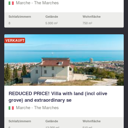
Marche - The Marches
Schlafzimmern
Gelände
Wohnfläche
8
5.000 m²
750 m²
VERKAUFT
REDUCED PRICE! Villa with land (incl olive
grove) and extraordinary se
Marche - The Marches
Schlafzimmern
Gelände
Wohnfläche
6
13.000 m²
510 m²