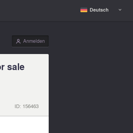
Deutsch

Anmelden
👤
r sale
ID:
156463