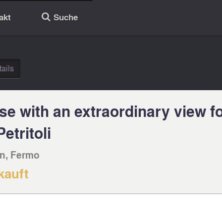
akt
Suche
🔎
ails
e with an extraordinary view fo
etritoli
n, Fermo‎
kauft