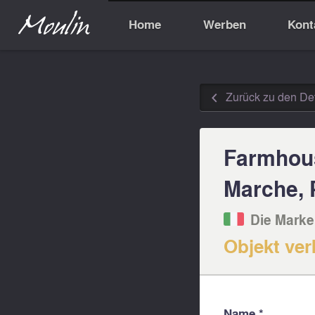
Home
Werben
Kont
Zurück zu den Det
◅
Farmhous
Marche, P
Die Marke
Objekt ver
Name *