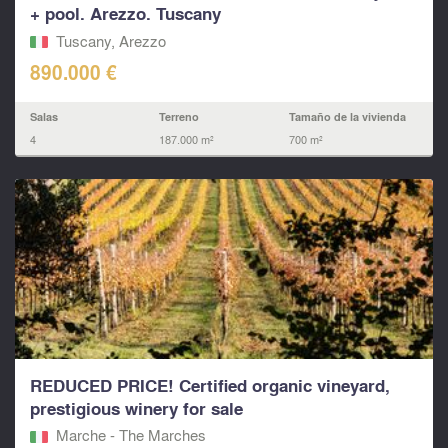
+ pool. Arezzo. Tuscany
Tuscany, Arezzo
890.000 €
Salas
Terreno
Tamaño de la vivienda
4
187.000 m²
700 m²
REDUCED PRICE! Certified organic vineyard,
prestigious winery for sale
Marche - The Marches