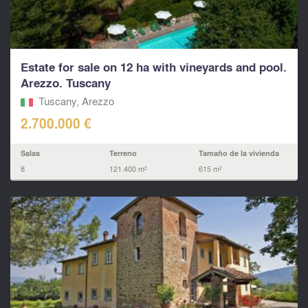
Estate for sale on 12 ha with vineyards and pool.
Arezzo. Tuscany
Tuscany, Arezzo
2.700.000 €
Salas
Terreno
Tamaño de la vivienda
8
121.400 m²
615 m²