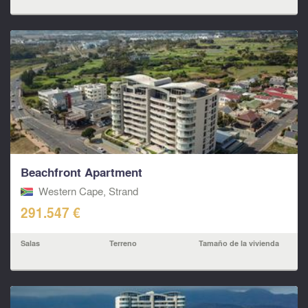
Beachfront Apartment
Western Cape, Strand
291.547 €
Salas
Terreno
Tamaño de la vivienda