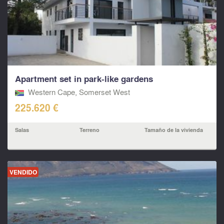
Apartment set in park-like gardens
Western Cape, Somerset West
225.620 €
Salas
Terreno
Tamaño de la vivienda
VENDIDO