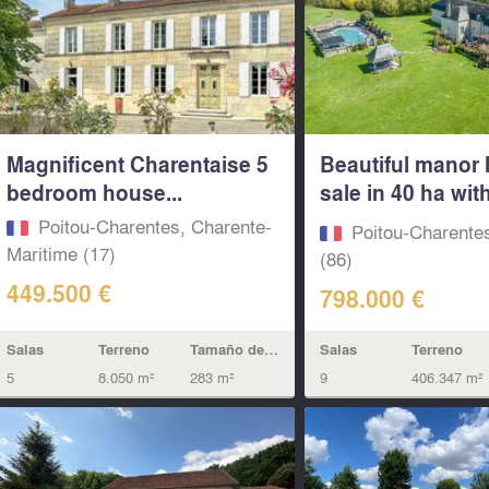
Magnificent Charentaise 5
Beautiful manor 
bedroom house...
sale in 40 ha with
and...
Poitou-Charentes, Charente-
Poitou-Charente
Maritime (17)
(86)
449.500 €
798.000 €
Salas
Terreno
Tamaño de la vivienda
Salas
Terreno
5
8.050 m²
283 m²
9
406.347 m²