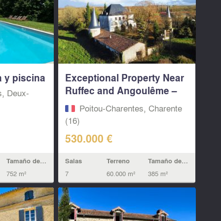
a y piscina
Exceptional Property Near
Ruffec and Angoulême –
s, Deux-
A...
Poitou-Charentes, Charente
(16)
530.000 €
Tamaño de la vivienda
Salas
Terreno
Tamaño de la vivienda
752 m²
7
60.000 m²
385 m²