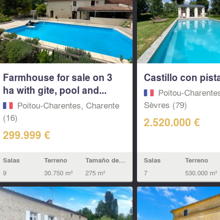
Farmhouse for sale on 3
Castillo con pist
ha with gite, pool and...
Poitou-Charente
Sèvres (79)
Poitou-Charentes, Charente
(16)
2.520.000 €
299.999 €
Salas
Terreno
Tamaño de la vivienda
Salas
Terreno
9
30.750 m²
275 m²
7
530.000 m²