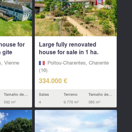
house for
Large fully renovated
 gite
house for sale in 1 ha.
Charente
s, Vienne
Poitou-Charentes, Charente
(16)
334.000 €
Tamaño de la vivienda
Salas
Terreno
Tamaño de la vivienda
592 m²
4
9.770 m²
385 m²