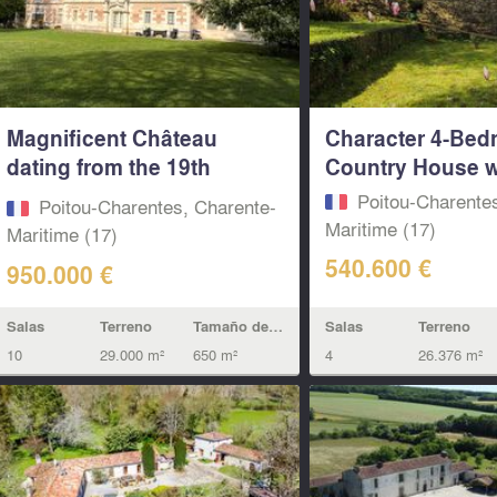
Magnificent Château
Character 4-Be
dating from the 19th
Country House wi
century with...
Poitou-Charente
Poitou-Charentes, Charente-
Maritime (17)
Maritime (17)
540.600 €
950.000 €
Salas
Terreno
Salas
Terreno
Tamaño de la vivienda
4
26.376 m²
10
29.000 m²
650 m²