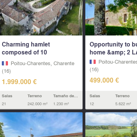
Charming hamlet
Opportunity to b
composed of 10
home &amp; 2 L
accommodations...
Poitou-Charente
Poitou-Charentes, Charente
(16)
(16)
499.000 €
1.999.000 €
Salas
Terreno
Salas
Terreno
Tamaño de la vivienda
12
5.622 m²
21
242.000 m²
1.230 m²