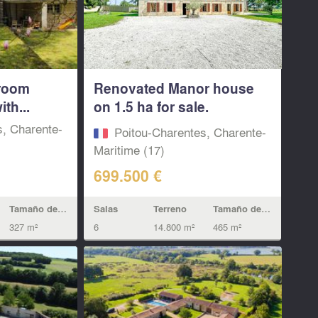
droom
Renovated Manor house
th...
on 1.5 ha for sale.
Charente...
s, Charente-
Poitou-Charentes, Charente-
Maritime (17)
699.500 €
Tamaño de la vivienda
Salas
Terreno
Tamaño de la vivienda
327 m²
6
14.800 m²
465 m²