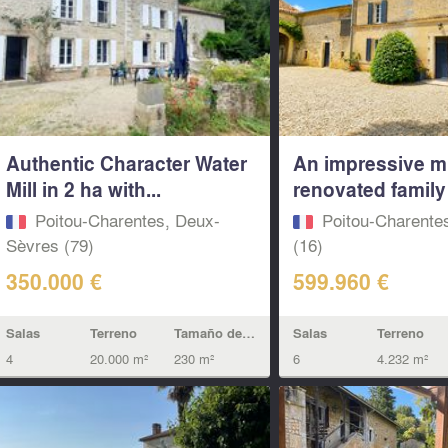
Authentic Character Water
An impressive 
Mill in 2 ha with...
renovated family
Poitou-Charentes, Deux-
Poitou-Charente
Sèvres (79)
(16)
350.000 €
599.960 €
Salas
Terreno
Tamaño de la vivienda
Salas
Terreno
4
20.000 m²
230 m²
6
4.232 m²