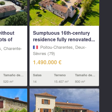
without
Sumptuous 16th-century
ots of
residence fully renovated...
Poitou-Charentes, Deux-
s, Charente-
Sèvres (79)
1.490.000 €
Salas
Terreno
Tamaño de la vivienda
Tamaño de la vivienda
14
15.407 m²
800 m²
520 m²