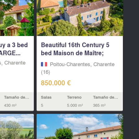
uy a 3 bed
Beautiful 16th Century 5
ARGE...
bed Maison de Maître;
quiet...
s, Charente
Poitou-Charentes, Charente
(16)
850.000 €
Tamaño de la vivienda
Salas
Terreno
Tamaño de la vivienda
430 m²
5
5.000 m²
365 m²