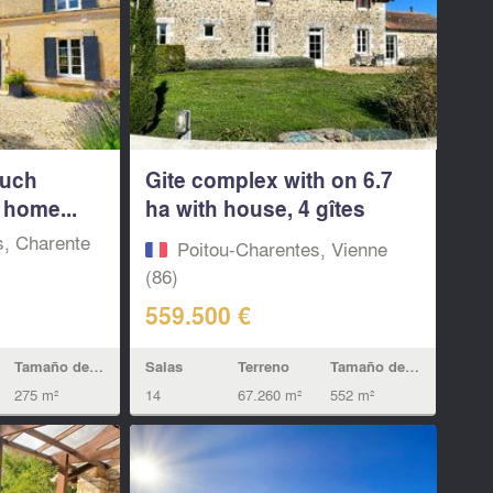
much
Gite complex with on 6.7
 home...
ha with house, 4 gîtes
and...
s, Charente
Poitou-Charentes, Vienne
(86)
559.500 €
Tamaño de la vivienda
Salas
Terreno
Tamaño de la vivienda
275 m²
14
67.260 m²
552 m²