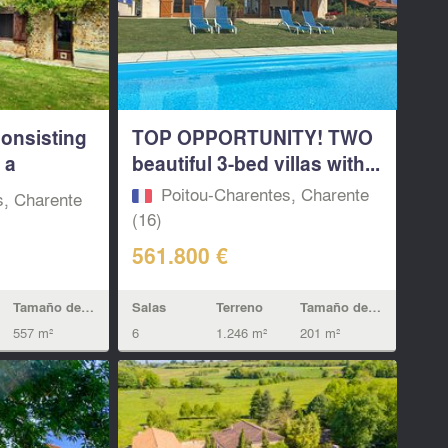
consisting
TOP OPPORTUNITY! TWO
 a
beautiful 3-bed villas with...
Poitou-Charentes, Charente
s, Charente
(16)
561.800 €
Salas
Terreno
Tamaño de la vivienda
Tamaño de la vivienda
6
1.246 m²
201 m²
557 m²