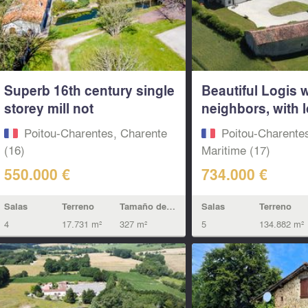
Superb 16th century single
Beautiful Logis 
storey mill not
neighbors, with l
overlooked...
land...
Poitou-Charentes, Charente
Poitou-Charente
(16)
Maritime (17)
550.000 €
734.000 €
Salas
Terreno
Tamaño de la vivienda
Salas
Terreno
4
17.731 m²
327 m²
5
134.882 m²