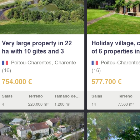
Very large property in 22
Holiday village, 
ha with 10 gites and 3
of 6 properties in
Lakes...
beautiful...
Poitou-Charentes, Charente
Poitou-Charente
(16)
(16)
754.000 €
577.700 €
Salas
Terreno
Tamaño de la vivienda
Salas
Terreno
4
220.000 m²
1.200 m²
14
7.563 m²