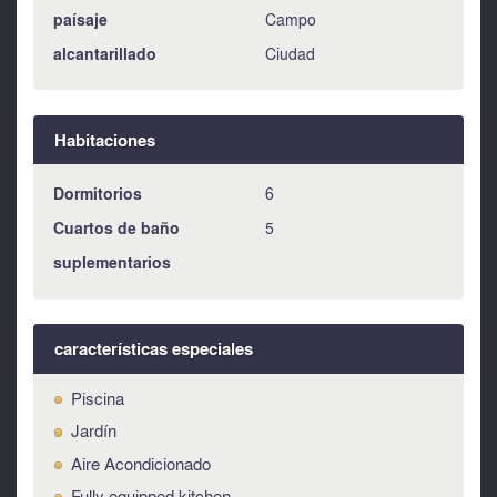
Hay calefacción y aire acondicionado en todas las
paísaje
Campo
habitaciones, proporcionado por un dispositivo central
alcantarillado
Ciudad
situado en el segundo piso.
Todos los servicios están conectados, pero los propietarios
están instalando un sistema de paneles solares en el tejado
Habitaciones
de la segunda planta para minimizar los costes de
electricidad.
Dormitorios
6
Cuartos de baño
5
suplementarios
características especiales
Piscina
Jardín
Aire Acondicionado
Fully equipped kitchen