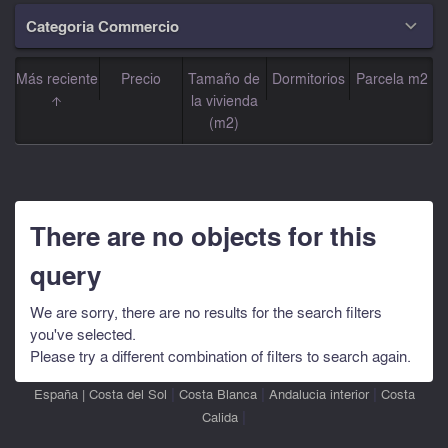
Categoria Commercio

Más reciente
Precio
Tamaño de
Dormitorios
Parcela m2
la vivienda
(m2)
There are no objects for this
query
We are sorry, there are no results for the search filters
you've selected.
Please try a different combination of filters to search again.
|
|
|
España
|
Costa del Sol
Costa Blanca
Andalucia interior
Costa
|
Calida