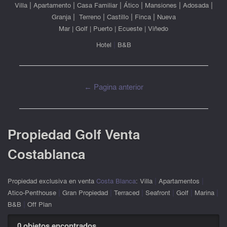
|
|
|
|
|
|
Villa
Apartamento
Casa Familiar
Ático
Mansiones
Adosada
|
|
|
|
Granja
Terreno
Castillo
Finca
Nueva
Mar
|
Golf
|
Puerto
|
Ecueste
|
Viñedo
|
Hotel
B&B
← Pagina anterior
Propiedad Golf Venta
Costablanca
|
|
P
ropiedad exclusiva en venta
Costa Blanca
:
Villa
Apartamentos
|
|
|
|
|
|
Atico-Penthouse
Gran Propiedad
Terraced
Seafront
Golf
Marina
|
B&B
Off Plan
0 objetos encontrados