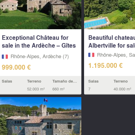
Exceptional Château for
Beautiful chatea
sale in the Ardèche – Gîtes
Albertville for sal
–...
Rhône-Alpes, Sa
Rhône-Alpes, Ardèche (7)
1.195.000 €
999.000 €
Salas
Terreno
Salas
Terreno
Tamaño de la vivienda
7
40.000 m²
52.003 m²
660 m²