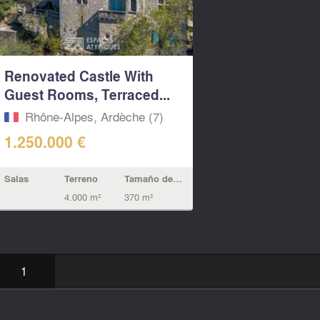
Renovated Castle With
Guest Rooms, Terraced...
Rhône-Alpes, Ardèche (7)
1.250.000 €
Salas
Terreno
Tamaño de la vivienda
4.000 m²
370 m²
1