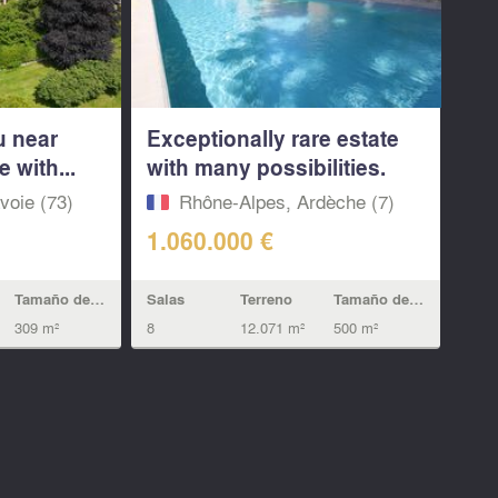
u near
Exceptionally rare estate
e with...
with many possibilities.
voie (73)
Rhône-Alpes, Ardèche (7)
1.060.000 €
Tamaño de la vivienda
Salas
Terreno
Tamaño de la vivienda
309 m²
8
12.071 m²
500 m²