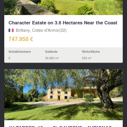
Character Estate on 3.6 Hectares Near the Coast
Brittany, Cotes-d'Armor(22)
747.950 €
Schlafzimmern
Gelände
Wohnfläche
6
36.883 m²
283 m²