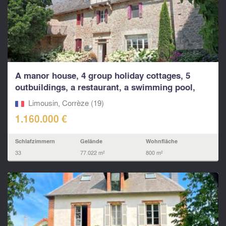
A manor house, 4 group holiday cottages, 5
outbuildings, a restaurant, a swimming pool,
17...
Limousin, Corrèze (19)
1.160.000 €
Schlafzimmern
Gelände
Wohnfläche
33
77.022 m²
800 m²