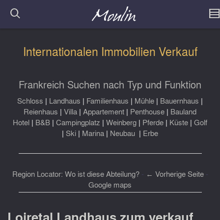
Internationalen Immobilien Verkauf
Frankreich Suchen nach Typ und Funktion
Schloss
|
Landhaus
|
Familienhaus
|
Mühle
|
Bauernhaus
|
Reienhaus
|
Villa
|
Appartement
|
Penthouse
|
Bauland
Hotel
|
B&B
|
Campingplatz
|
Weinberg
|
Pferde
|
Küste
|
Golf
|
Ski
|
Marina
|
Neubau
|
Erbe
Region Locator: Wo ist diese Abteilung?
-
← Vorherige Seite
-
Google maps
Loiretal Landhaus zum verkauf,