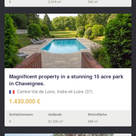
6
2.919 m²
345 m²
Magnificent property in a stunning 15 acre park
in Chaveignes.
Centre-Val de Loire, Indre-et-Loire (37)
1.430.000 €
Schlafzimmern
Gelände
Wohnfläche
9
61.235 m²
588 m²