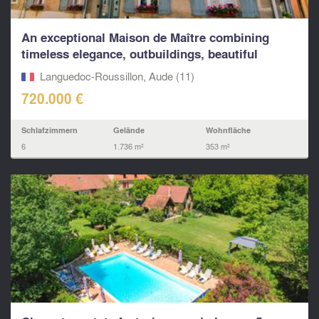
An exceptional Maison de Maître combining
timeless elegance, outbuildings, beautiful
gardens...
Languedoc-Roussillon, Aude (11)
720.000 €
Schlafzimmern
Gelände
Wohnfläche
6
1.736 m²
353 m²