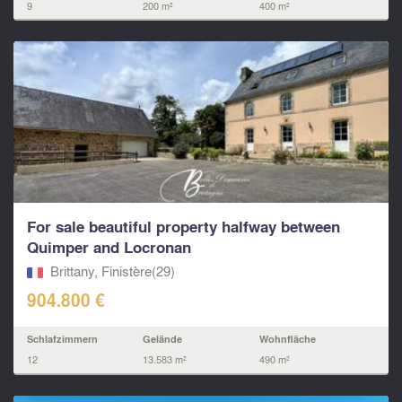
9
200 m²
400 m²
For sale beautiful property halfway between
Quimper and Locronan
Brittany, Finistère(29)
904.800 €
Schlafzimmern
Gelände
Wohnfläche
12
13.583 m²
490 m²