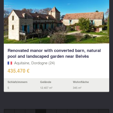
Renovated manor with converted barn, natural
pool and landscaped garden near Belvès
Aquitaine, Dordogne (24)
435.470 €
Schlafzimmern
Gelände
Wohnfläche
5
12.407 m²
345 m²