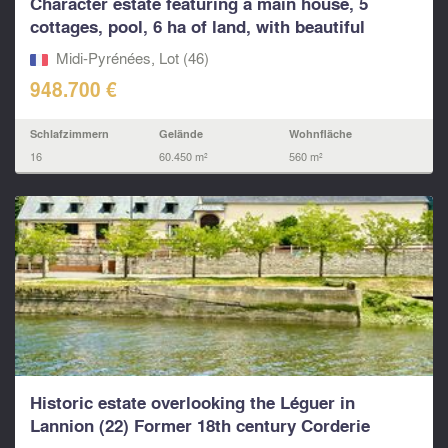
Character estate featuring a main house, 5
cottages, pool, 6 ha of land, with beautiful
view...
Midi-Pyrénées, Lot (46)
948.700 €
Schlafzimmern
Gelände
Wohnfläche
16
60.450 m²
560 m²
Historic estate overlooking the Léguer in
Lannion (22) Former 18th century Corderie