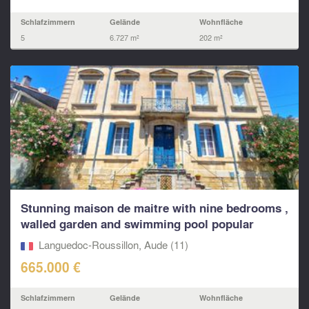
Schlafzimmern
Gelände
Wohnfläche
5
6.727 m²
202 m²
Stunning maison de maitre with nine bedrooms ,
walled garden and swimming pool popular
village...
Languedoc-Roussillon, Aude (11)
665.000 €
Schlafzimmern
Gelände
Wohnfläche