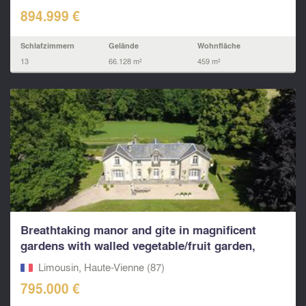
894.999 €
Schlafzimmern
Gelände
Wohnfläche
13
66.128 m²
459 m²
Breathtaking manor and gite in magnificent
gardens with walled vegetable/fruit garden,
ponds and wat
Limousin, Haute-Vienne (87)
795.000 €