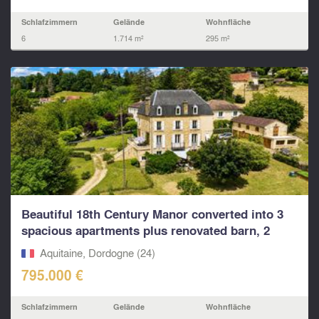
Schlafzimmern
Gelände
Wohnfläche
6
1.714 m²
295 m²
Beautiful 18th Century Manor converted into 3
spacious apartments plus renovated barn, 2
mins...
Aquitaine, Dordogne (24)
795.000 €
Schlafzimmern
Gelände
Wohnfläche