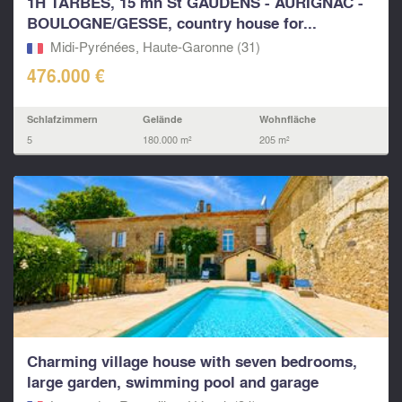
1H TARBES, 15 mn St GAUDENS - AURIGNAC -
BOULOGNE/GESSE, country house for...
Midi-Pyrénées, Haute-Garonne (31)
476.000 €
Schlafzimmern
Gelände
Wohnfläche
5
180.000 m²
205 m²
Charming village house with seven bedrooms,
large garden, swimming pool and garage