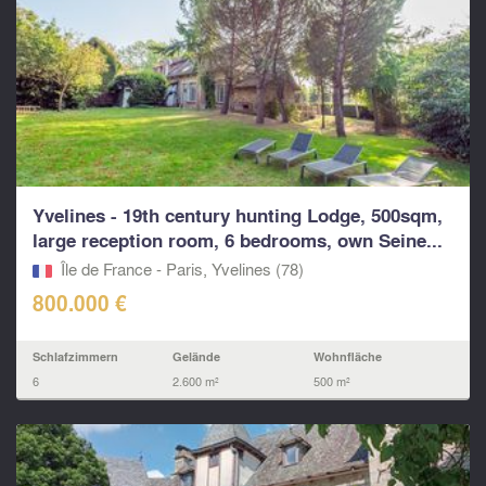
Yvelines - 19th century hunting Lodge, 500sqm,
large reception room, 6 bedrooms, own Seine...
Île de France - Paris, Yvelines (78)
800.000 €
Schlafzimmern
Gelände
Wohnfläche
6
2.600 m²
500 m²