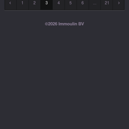
1
2
3
4
5
6
...
21
◅
▻
©2026 Immoulin BV