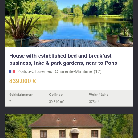
House with established bed and breakfast
business, lake & park gardens, near to Pons
Poitou-Charentes, Charente-Maritime (17)
839.000 €
Schlafzimmern
Gelände
Wohnfläche
7
30.840 m²
375 m²