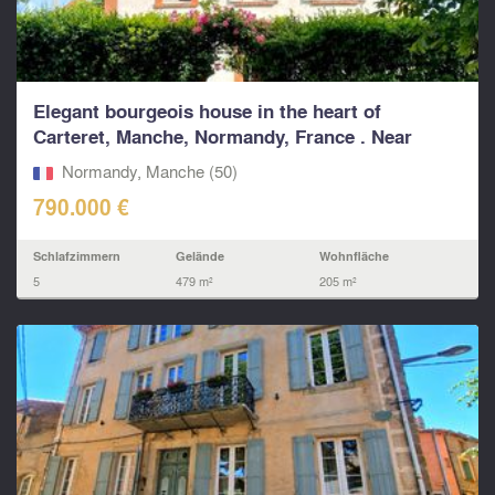
Elegant bourgeois house in the heart of
Carteret, Manche, Normandy, France . Near
beach,port...
Normandy, Manche (50)
790.000 €
Schlafzimmern
Gelände
Wohnfläche
5
479 m²
205 m²