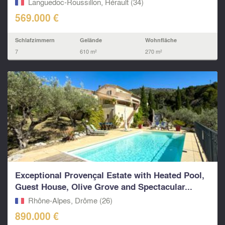
Languedoc-Roussillon, Hérault (34)
569.000 €
Schlafzimmern
Gelände
Wohnfläche
7
610 m²
270 m²
Exceptional Provençal Estate with Heated Pool,
Guest House, Olive Grove and Spectacular...
Rhône-Alpes, Drôme (26)
890.000 €