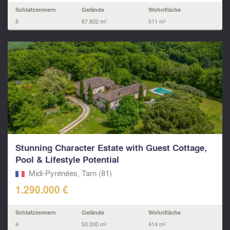
Schlafzimmern
Gelände
Wohnfläche
8
67.802 m²
511 m²
Stunning Character Estate with Guest Cottage,
Pool & Lifestyle Potential
Midi-Pyrénées, Tarn (81)
1.290.000 €
Schlafzimmern
Gelände
Wohnfläche
4
50.000 m²
414 m²