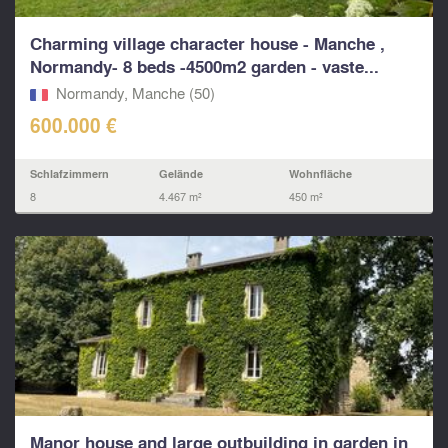
Charming village character house - Manche ,
Normandy- 8 beds -4500m2 garden - vaste...
Normandy, Manche (50)
600.000 €
Schlafzimmern
Gelände
Wohnfläche
8
4.467 m²
450 m²
Manor house and large outbuilding in garden in