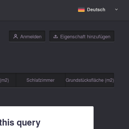
Deutsch

Anmelden
Eigenschaft hinzufügen
👤

(m2)
Schlafzimmer
Grundstücksfläche (m2)
 this query