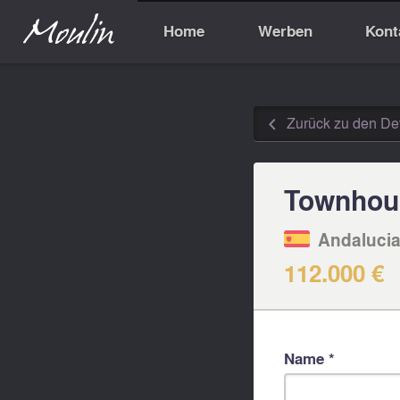
Home
Werben
Kont
Zurück zu den Det
◅
Townhou
Andalucia
112.000 €
Name *