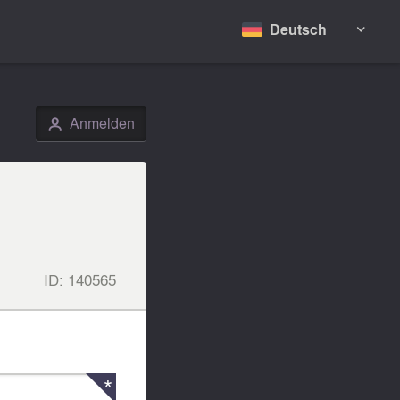
Deutsch

Anmelden
👤
ID:
140565