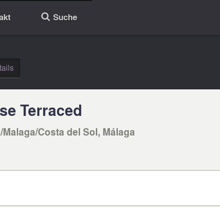
akt
Suche
🔎
ails
se Terraced
/Malaga/Costa del Sol, Málaga