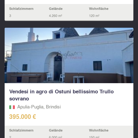
Schlafzimmern
Gelände
Wohnfläche
3
4.260 m²
120 m²
Vendesi in agro di Ostuni bellissimo Trullo
sovrano
Apulia-Puglia, Brindisi
395.000 €
Schlafzimmern
Gelände
Wohnfläche
2
6.000 m²
150 m²