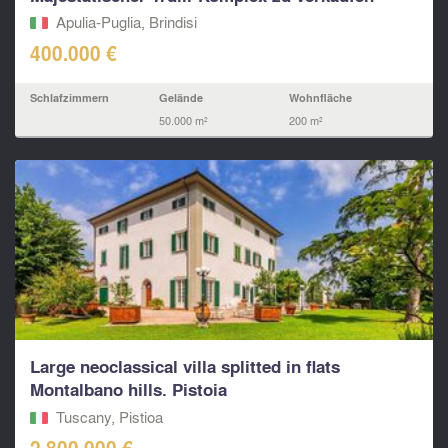
Apulia-Puglia, Brindisi
400.000 €
Schlafzimmern
Gelände
Wohnfläche
50.000 m²
200 m²
Large neoclassical villa splitted in flats
Montalbano hills. Pistoia
Tuscany, Pistioa