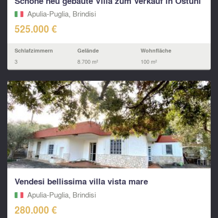
Schöne neu gebaute Villa zum Verkauf in Ostuni
Apulia-Puglia, Brindisi
525.000 €
Schlafzimmern
Gelände
Wohnfläche
3
8.700 m²
100 m²
Vendesi bellissima villa vista mare
Apulia-Puglia, Brindisi
280.000 €