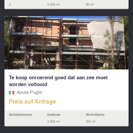
3
9.000 m²
90 m²
Te koop onroerend goed dat aan zee moet
worden voltooid
Apulia-Puglia
Preis auf Anfrage
Schlafzimmern
Gelände
Wohnfläche
2.800 m²
252 m²