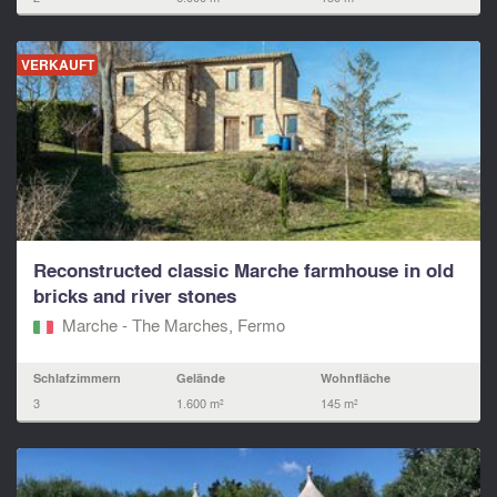
VERKAUFT
Reconstructed classic Marche farmhouse in old
bricks and river stones
Marche - The Marches, Fermo‎
Schlafzimmern
Gelände
Wohnfläche
3
1.600 m²
145 m²