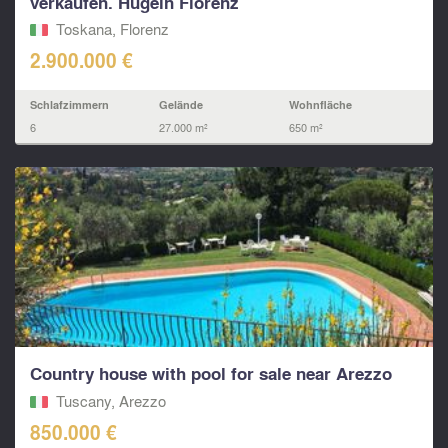
verkaufen. Hügeln Florenz
Toskana, Florenz
2.900.000 €
Schlafzimmern
Gelände
Wohnfläche
6
27.000 m²
650 m²
Country house with pool for sale near Arezzo
Tuscany, Arezzo
850.000 €