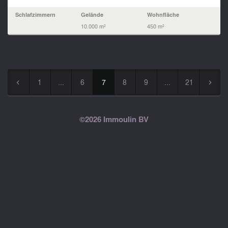
Schlafzimmern
Gelände
Wohnfläche
10.000 m²
450 m²
1
...
6
7
8
9
...
21
◅
▻
©2026 Immoulin BV