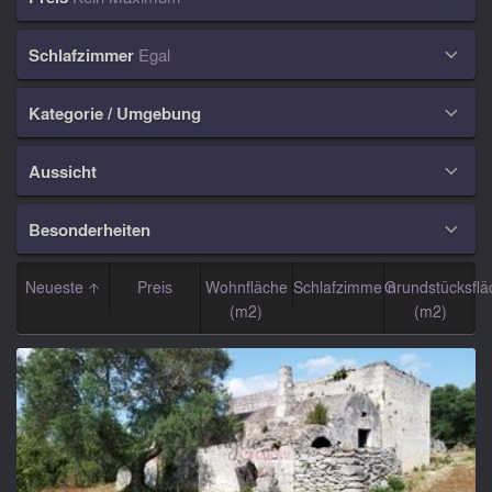
Schlafzimmer
Egal

Kategorie / Umgebung

Aussicht

Besonderheiten

Neueste
Preis
Wohnfläche
Schlafzimmern
Grundstücksflä
(m2)
(m2)