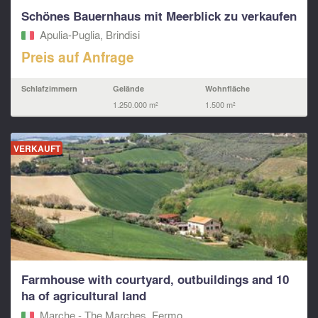
Schönes Bauernhaus mit Meerblick zu verkaufen
Apulia-Puglia, Brindisi
Preis auf Anfrage
Schlafzimmern
Gelände
Wohnfläche
1.250.000 m²
1.500 m²
VERKAUFT
Farmhouse with courtyard, outbuildings and 10
ha of agricultural land
Marche - The Marches, Fermo‎