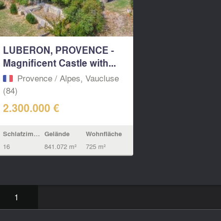
LUBERON, PROVENCE -
Magnificent Castle with...
Provence / Alpes, Vaucluse
(84)
2.300.000 €
Schlafzimmern
Gelände
Wohnfläche
16
841.072 m²
725 m²
1