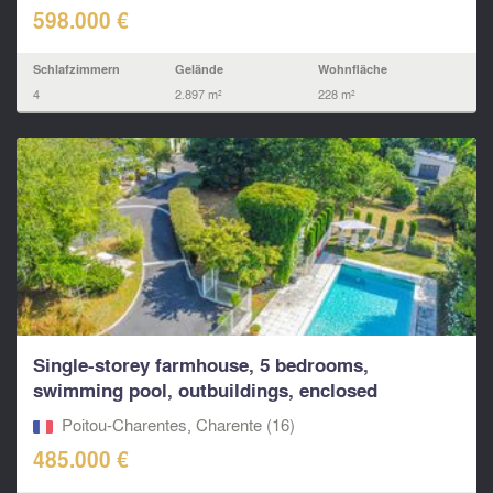
598.000 €
Schlafzimmern
Gelände
Wohnfläche
4
2.897 m²
228 m²
Single-storey farmhouse, 5 bedrooms,
swimming pool, outbuildings, enclosed
grounds, 20mn...
Poitou-Charentes, Charente (16)
485.000 €