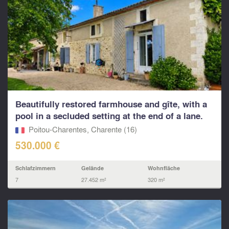
Beautifully restored farmhouse and gîte, with a
pool in a secluded setting at the end of a lane.
Poitou-Charentes, Charente (16)
530.000 €
Schlafzimmern
Gelände
Wohnfläche
7
27.452 m²
320 m²