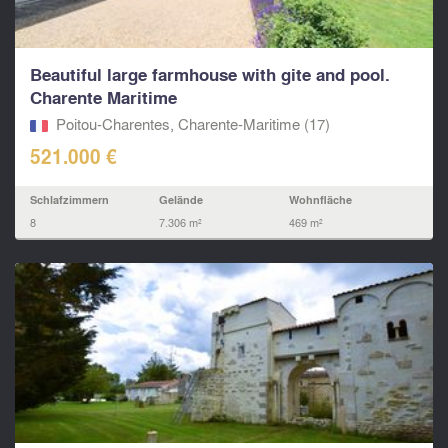
Beautiful large farmhouse with gite and pool.
Charente Maritime
Poitou-Charentes, Charente-Maritime (17)
521.000 €
Schlafzimmern
Gelände
Wohnfläche
8
7.306 m²
469 m²