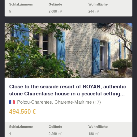
Schlafzimmern
Gelände
Wohnfläche
5
2.088 m²
244 m²
Close to the seaside resort of ROYAN, authentic
stone Charentaise house in a peaceful setting...
Poitou-Charentes, Charente-Maritime (17)
494.550 €
Schlafzimmern
Gelände
Wohnfläche
4
2.269 m²
180 m²