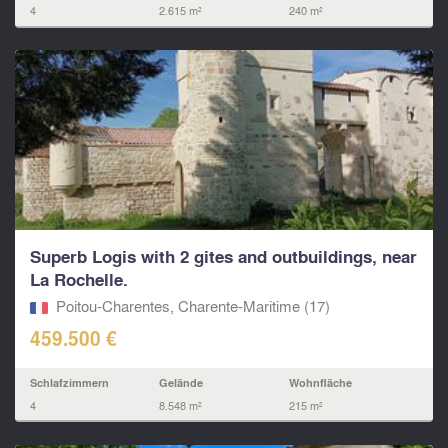
4
2.615 m²
240 m²
Superb Logis with 2 gites and outbuildings, near
La Rochelle.
Poitou-Charentes, Charente-Maritime (17)
459.500 €
Schlafzimmern
Gelände
Wohnfläche
4
8.548 m²
215 m²