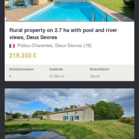
Rural property on 2.7 ha with pool and river
views, Deux Sevres
Poitou-Charentes, Deux-Sèvres (79)
219.350 €
Schlafzimmern
Gelände
Wohnfläche
4
27.065 m²
129 m²