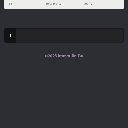
13
100.000 m²
800 m²
1
©2026 Immoulin BV