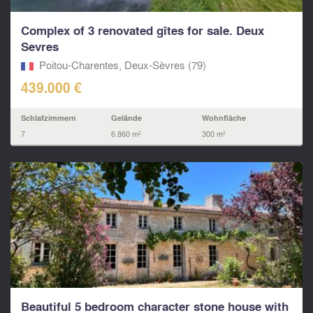
Complex of 3 renovated gîtes for sale. Deux
Sevres
Poitou-Charentes, Deux-Sèvres (79)
439.000 €
Schlafzimmern
Gelände
Wohnfläche
7
6.860 m²
300 m²
Beautiful 5 bedroom character stone house with