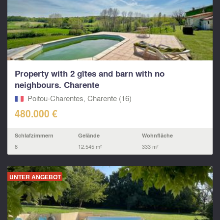
Property with 2 gîtes and barn with no
neighbours. Charente
Poitou-Charentes, Charente (16)
480.000 €
Schlafzimmern
Gelände
Wohnfläche
8
12.545 m²
333 m²
UNTER ANGEBOT