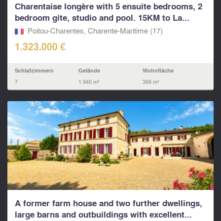
Charentaise longère with 5 ensuite bedrooms, 2
bedroom gite, studio and pool. 15KM to La...
Poitou-Charentes, Charente-Maritime (17)
1.323.000 €
Schlafzimmern
Gelände
Wohnfläche
7
1.940 m²
366 m²
A former farm house and two further dwellings,
large barns and outbuildings with excellent...