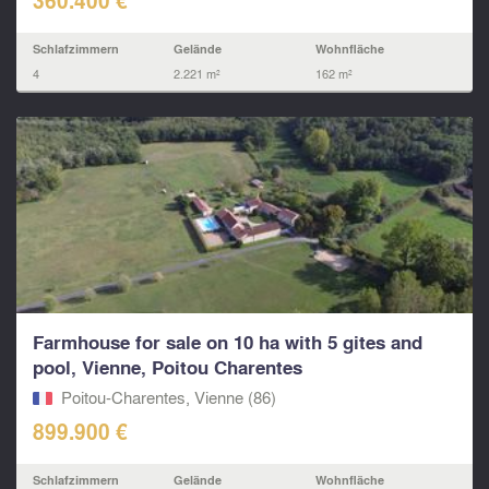
360.400 €
Schlafzimmern
Gelände
Wohnfläche
4
2.221 m²
162 m²
Farmhouse for sale on 10 ha with 5 gites and
pool, Vienne, Poitou Charentes
Poitou-Charentes, Vienne (86)
899.900 €
Schlafzimmern
Gelände
Wohnfläche