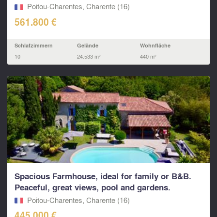
Poitou-Charentes, Charente (16)
561.800 €
Schlafzimmern
Gelände
Wohnfläche
10
24.533 m²
440 m²
Spacious Farmhouse, ideal for family or B&B.
Peaceful, great views, pool and gardens.
Poitou-Charentes, Charente (16)
445.000 €