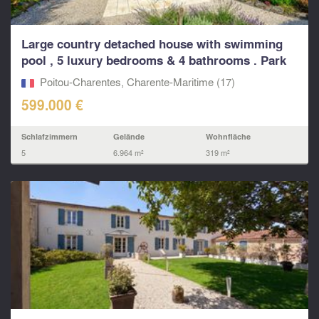
Large country detached house with swimming
pool , 5 luxury bedrooms & 4 bathrooms . Park
gardens...
Poitou-Charentes, Charente-Maritime (17)
599.000 €
Schlafzimmern
Gelände
Wohnfläche
5
6.964 m²
319 m²