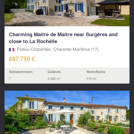
Charming Maitre de Maitre near Surgères and
close to La Rochelle
Poitou-Charentes, Charente-Maritime (17)
687.750 €
Schlafzimmern
Gelände
Wohnfläche
7
2.485 m²
310 m²