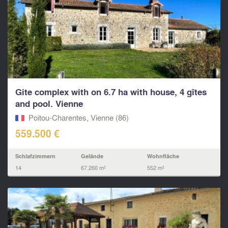
Gite complex with on 6.7 ha with house, 4 gîtes
and pool. Vienne
Poitou-Charentes, Vienne (86)
559.500 €
Schlafzimmern
Gelände
Wohnfläche
14
67.260 m²
552 m²