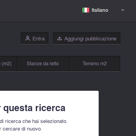
Italiano

Entra
Aggiungi pubblicazione
👤

e (m2)
Stanze da letto
Terreno m2
 questa ricerca
i di ricerca che hai selezionato.
r cercare di nuovo.