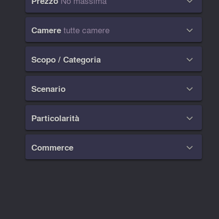
No massima
Prezzo

tutte camere
Camere

Scopo / Categoria

Scenario

Particolarità

Commerce
