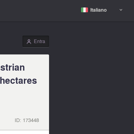
Italiano

Entra
👤
strian
 hectares
ID:
173448