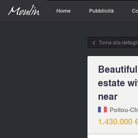
Home
Pubblicità
Co
Torna alla dettagli
◅
Beautifu
estate w
near
Poitou-Ch
1.430.000 