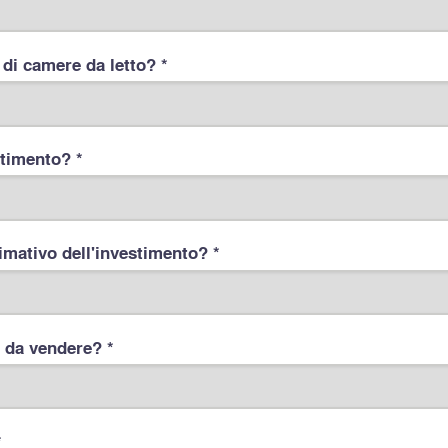
i camere da letto? *
stimento? *
imativo dell'investimento? *
 da vendere? *
*