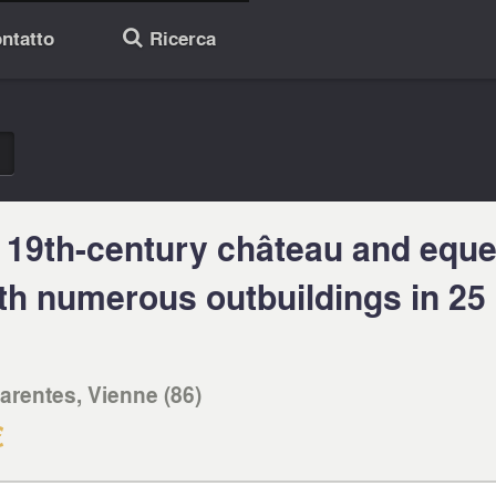
ntatto
Ricerca
🔎
l 19th-century château and eque
ith numerous outbuildings in 25
arentes, Vienne (86)
€