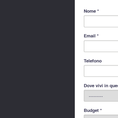
Nome *
Email *
Telefono
Dove vivi in qu
Budget *