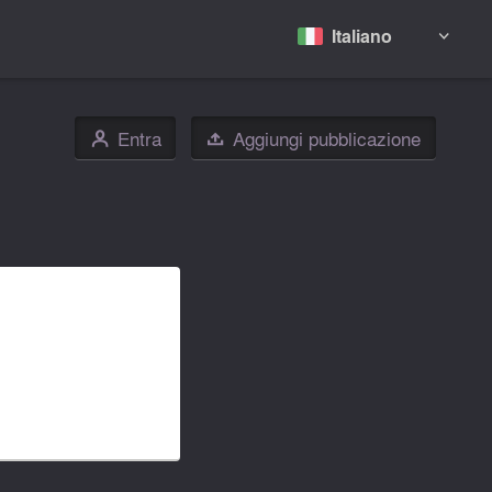
Italiano

Entra
Aggiungi pubblicazione
👤


✉