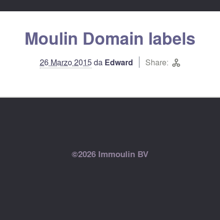
Moulin Domain labels


26 Marzo 2015
da
Edward
Share:

©2026 Immoulin BV