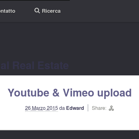
ntatto
Ricerca
🔎
l Real Estate
Youtube & Vimeo upload


26 Marzo 2015
da
Edward
Share:
