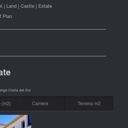
el
|
Land
|
Castle
|
Estate
f Plan
ate
ange Costa del Sol
e (m2)
Camere
Terreno m2