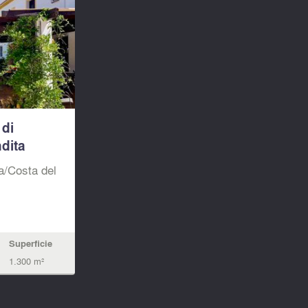
 di
dita
a/Costa del
Superficie
1.300 m²