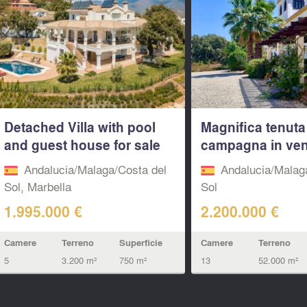
Detached Villa with pool
Magnifica tenuta
and guest house for sale
campagna in ven
in...
Malaga
Andalucia/Malaga/Costa del
Andalucia/Malag
Sol, Marbella
Sol
1.995.000 €
2.200.000 €
Camere
Terreno
Superficie
Camere
Terreno
5
3.200 m²
750 m²
13
52.000 m²