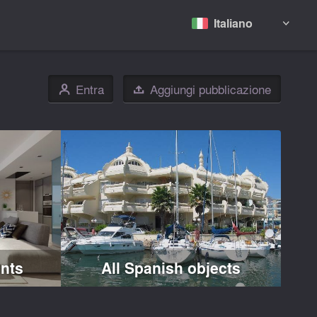
Italiano

Entra
Aggiungi pubblicazione
👤

nts
All Spanish objects