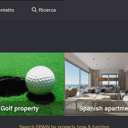
ntatto
Ricerca
🔎
Golf property
Spanish apartme
Search SPAIN by property type & function