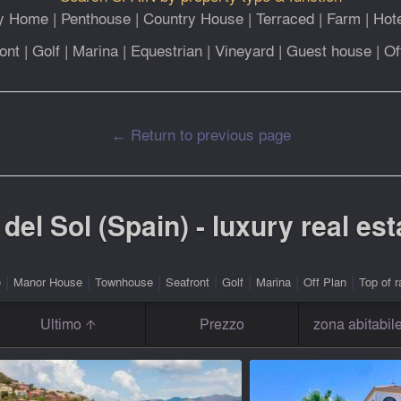
ly Home
|
Penthouse
|
Country House
|
Terraced
|
Farm
|
Hot
ont
|
Golf
|
Marina
|
Equestrian
|
Vineyard
|
Guest house
|
Of
← Return to previous page
del Sol (Spain) - luxury real est
|
|
|
|
|
|
|
e
Manor House
Townhouse
Seafront
Golf
Marina
Off Plan
Top of r
Ultimo
Prezzo
zona abitabil