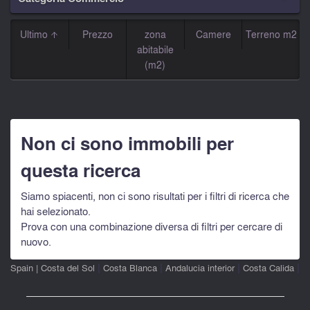
Ultimo
Prezzo
zona
Camere
Terreno m2
abitabile
(m2)
Non ci sono immobili per
questa ricerca
Siamo spiacenti, non ci sono risultati per i filtri di ricerca che
hai selezionato.
Prova con una combinazione diversa di filtri per cercare di
nuovo.
|
|
|
|
Spain
|
Costa del Sol
Costa Blanca
Andalucia interior
Costa Calida