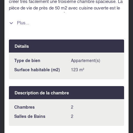
créer très facilement une troisième chambre spacieuse. La
pièce de vie de près de 50 m2 avec cuisine ouverte est le
cœur de cet espace raffiné. À seulement quelques pas de
la station de tramway Alsace-Lorraine et à 5 minutes à pied
Plus...

de la Promenade des Anglais, il offre un cadre de vie urbain
exceptionnel. Le confort est assuré par une climatisation
réversible, le double vitrage et le chauffage central.
Détails
Charges de copropriété s'élèvent à environ 330€ / mois.
Taxe foncière : 2.355€ Une grande cave complète ce bien
rare alliant charme bourgeois et modernité. Les
Type de bien
Appartement(s)
informations sur les risques auxquels ce bien est exposé
Surface habitable (m2)
123 m²
sont disponibles sur le site Géorisques :
https://www.georisques.gouv.fr
Description de la chambre
Chambres
2
Salles de Bains
2