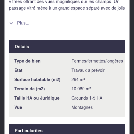
vitrées offrant des vues magnifiques sur les champs. Un
passage vitré mène à un grand espace séparé avec de jolis
vitraux, parfait pour un atelier. Au premier étage : deux
grands espaces prévus pour trois chambres en suite et une
Plus...

autre pièce qui pourrait servir de buanderie. Attenant : une
pièce avec étage, idéale pour créer un studio séparé. À
l'extérieur : fosse septique installée et permis de construire
Détails
accordé pour une piscine. Terrain borné, non clôturé, offrant
de nombreuses possibilités d'aménagement. Venez la
visiter ! Les informations sur les risques auxquels ce bien
Type de bien
Fermes/fermettes/longères
est exposé sont disponibles sur le site Géorisques :
État
Travaux a prévoir
https://www.georisques.gouv.fr
Surface habitable (m2)
264 m²
Terrain de (m2)
10 080 m²
Taille HA ou Juridique
Grounds 1-5 HA
Vue
Montagnes
Particularités