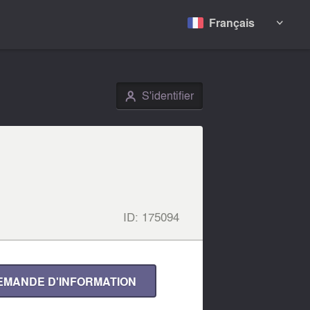
Français

S'identifier
👤
ID:
175094
EMANDE D'INFORMATION