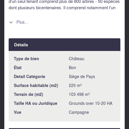
d'un seul tenant comprend plus de 800 arbres - 50 espèces
dont plusieurs bicentenaires. Il comprend notamment l'un
des séquoias géants les plus remarquables de Normandie
de plus de 50 mètres de haut et plusieurs autres essences
Plus...

rares. Il est complété par plusieurs dépendances dont une
ancienne volière du XIXe siècle convertie en gîte en 2012
avec 115 m² habitables, un superbe bâtiment à colombage
Détails
(anciens communs à rénover), d'écuries et d'une bergerie.
Un ensemble unique et préservé au cœur du Calvados, à
moins de 40 km de la mer et 180 km de Paris. Les
Type de bien
Château
informations sur les risques auxquels ce bien est exposé
État
Bon
sont disponibles sur le site Géorisques :
Detail Catégorie
Siège de Pays
https://www.georisques.gouv.fr
Surface habitable (m2)
225 m²
Terrain de (m2)
103 498 m²
Taille HA ou Juridique
Grounds over 10-20 HA
Vue
Campagne