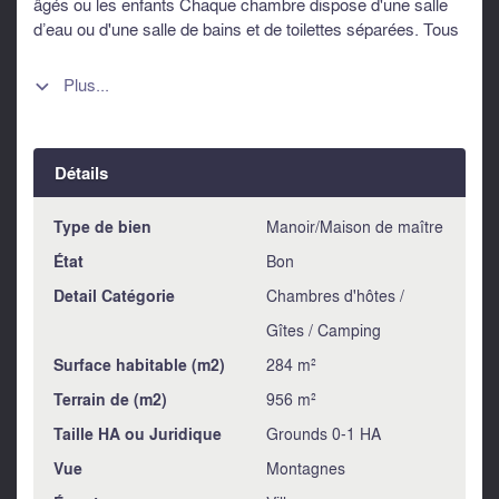
âgés ou les enfants Chaque chambre dispose d'une salle
d’eau ou d'une salle de bains et de toilettes séparées. Tous
les étages ont des balcons avec vue sur les montagnes
environnantes. Il y a un joli jardin, 2 terrasses, un garage et
Plus...

parking privative - rare. Le propriétaire vendra la propriété
avec le mobilier afin que l'entreprise soit prête à démarrer
pour 20,000 euros. Info Ski: * 800 m du télécabine de
Détails
Superbagneres * 19 min en voiture de Peyragudes (13 km)
* Location de ski * Patinoire extérieure à Noël et au Nouvel
An * Station thermale Les informations sur les risques
Type de bien
Manoir/Maison de maître
auxquels ce bien est exposé sont disponibles sur le site
État
Bon
Géorisques : https://www.georisques.gouv.fr
Detail Catégorie
Chambres d'hôtes /
Gîtes / Camping
Surface habitable (m2)
284 m²
Terrain de (m2)
956 m²
Taille HA ou Juridique
Grounds 0-1 HA
Vue
Montagnes