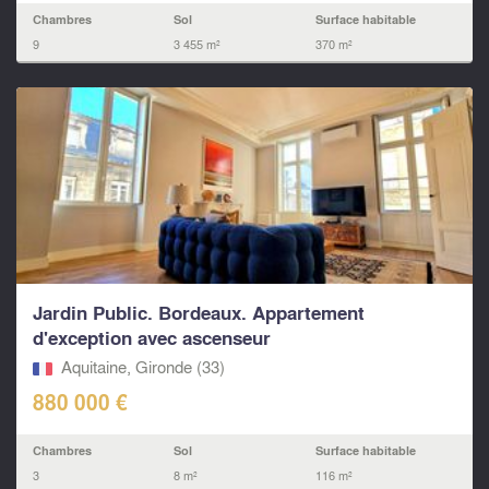
Chambres
Sol
Surface habitable
9
3 455 m²
370 m²
Jardin Public. Bordeaux. Appartement
d'exception avec ascenseur
Aquitaine, Gironde (33)
880 000 €
Chambres
Sol
Surface habitable
3
8 m²
116 m²