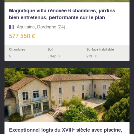
Magnifique villa rénovée 6 chambres, jardins
bien entretenus, performante sur le plan
énergétique a...
Aquitaine, Dordogne (24)
577 550 €
Chambres
Sol
Surface habitable
5
5 942 m²
213 m²
Exceptionnel logis du XVIIIᵉ siècle avec piscine,