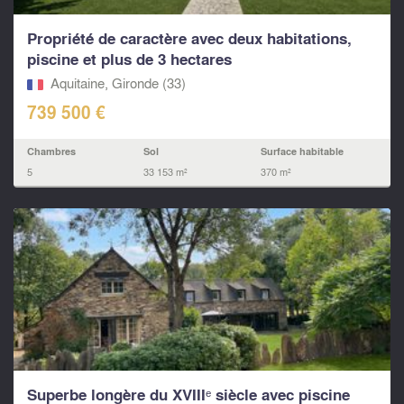
Propriété de caractère avec deux habitations,
piscine et plus de 3 hectares
Aquitaine, Gironde (33)
739 500 €
Chambres
Sol
Surface habitable
5
33 153 m²
370 m²
Superbe longère du XVIIIᵉ siècle avec piscine