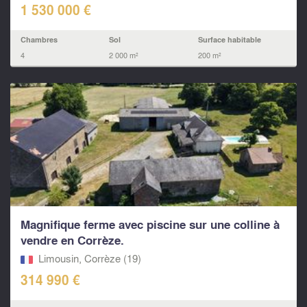
1 530 000 €
Chambres
Sol
Surface habitable
4
2 000 m²
200 m²
Magnifique ferme avec piscine sur une colline à
vendre en Corrèze.
Limousin, Corrèze (19)
314 990 €