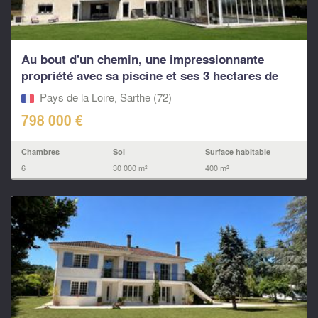
Au bout d'un chemin, une impressionnante
propriété avec sa piscine et ses 3 hectares de
parc
Pays de la Loire, Sarthe (72)
798 000 €
Chambres
Sol
Surface habitable
6
30 000 m²
400 m²