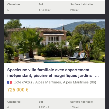
Chambres
Sol
Surface habitable
5
17 400 m²
246 m²
Spacieuse villa familiale avec appartement
indépendant, piscine et magnifiques jardins –...
Côte d'Azur / Alpes Maritimes, Alpes Maritimes (06)
725 000 €
Chambres
Sol
Surface habitable
4
1 290 m²
189 m²