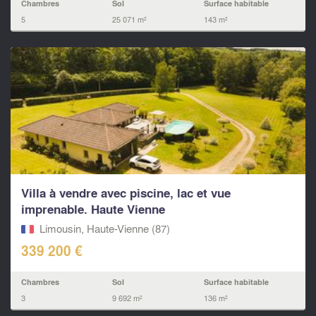
Chambres
Sol
Surface habitable
5
25 071 m²
143 m²
Villa à vendre avec piscine, lac et vue
imprenable. Haute Vienne
Limousin, Haute-Vienne (87)
339 200 €
Chambres
Sol
Surface habitable
3
9 692 m²
136 m²