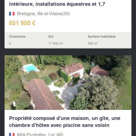
intérieure, installations équestres et 1,7
hectare...
Bretagne, Ille-et-Vilaine(35)
651 900 €
Chambres
Sol
Surface habitable
6
17 000 m²
290 m²
Propriété composé d'une maison, un gîte, une
chambre d'hôtes avec piscine sans voisin
proche
Midi-Pyrénées, Lot (46)