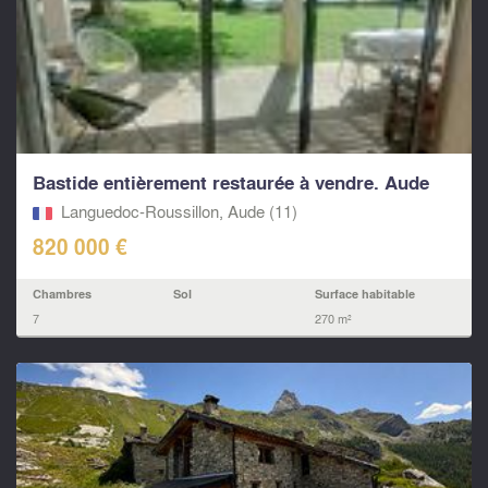
Bastide entièrement restaurée à vendre. Aude
Languedoc-Roussillon, Aude (11)
820 000 €
Chambres
Sol
Surface habitable
7
270 m²