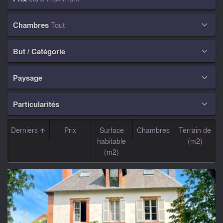
Chambres
Tout

But / Catégorie

Paysage

Particularités

Derniers
Prix
Surface
Chambres
Terrain de
habitable
(m2)
(m2)